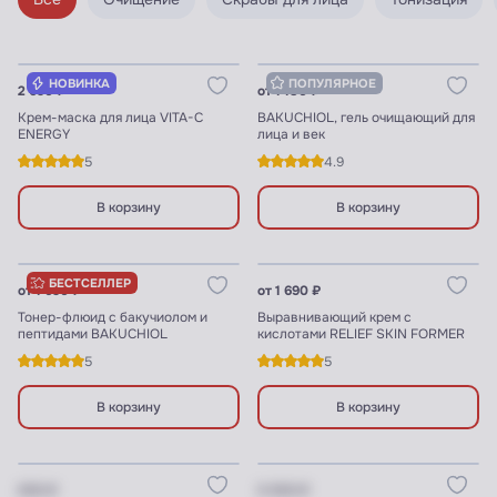
Узнать цены для ПРОФИ
Узнать цены для ПРОФИ
НОВИНКА
ПОПУЛЯРНОЕ
2 690 ₽
от 1 180 ₽
Крем-маска для лица VITA-C
BAKUCHIOL, гель очищающий для
ENERGY
лица и век
5
4.9
В корзину
В корзину
Узнать цены для ПРОФИ
Узнать цены для ПРОФИ
БЕСТСЕЛЛЕР
от 1 690 ₽
от 1 690 ₽
Тонер-флюид с бакучиолом и
Выравнивающий крем с
пептидами BAKUCHIOL
кислотами RELIEF SKIN FORMER
5
5
В корзину
В корзину
Цену видят ПРОФИ
Цену видят ПРОФИ
XXX ₽
X XXX ₽