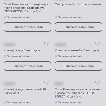
Саше Гель-маска охлаждающая
Сыворотка-бустер с экзосомами
после агрессивных процедур
MESO-FROST, 10 шт по 3 мл
Отзывов пока нет
Отзывов пока нет
Запросить стоимость
Запросить стоимость
Цену видят ПРОФИ
Цену видят ПРОФИ
X XXX ₽
X XXX ₽
Крем-флюид «10 пептидов»
Крем питательный «10 пептидов»
Отзывов пока нет
Отзывов пока нет
Запросить стоимость
Запросить стоимость
Цену видят ПРОФИ
Цену видят ПРОФИ
X XXX ₽
XXX ₽
Крем-флюид с ретинолом HPR и
Саше Гель-маска антивозрастная
бакучиолом
с эффектом филлера FILLER
EFFECT, 10 шт х 3 мл
Отзывов пока нет
Отзывов пока нет