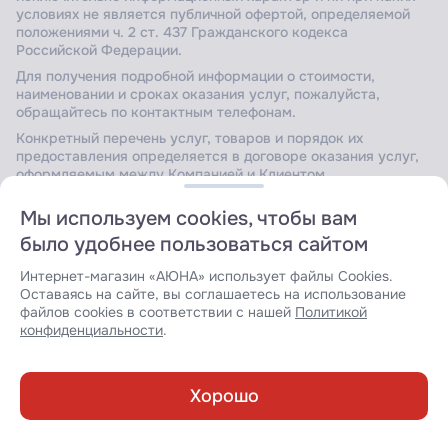
условиях не является публичной офертой, определяемой
положениями ч. 2 ст. 437 Гражданского кодекса
Российской Федерации.
Для получения подробной информации о стоимости,
наименовании и сроках оказания услуг, пожалуйста,
обращайтесь по контактным телефонам.
Конкретный перечень услуг, товаров и порядок их
предоставления определяется в договоре оказания услуг,
оформляемым между Компанией и Клиентом.
Мы используем cookies, чтобы вам
было удобнее пользоваться сайтом
Сайт защищен Yandex SmartCaptcha.
Уведомление об
условиях обработки данных сервисом
.
Интернет-магазин «АЮНА» использует файлы Cookies.
Оставаясь на сайте, вы соглашаетесь на использование
файлов cookies в соответствии с нашей
Политикой
конфиденциальности
.
Разработка сайта:
Хорошо
Каталог
Обучение
Корзина
Избранное
Войти