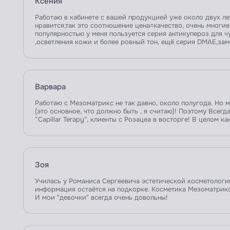
Ксения
Работаю в кабинете с вашей продукцией уже около двух ле
нравится,так это соотношение цена=качество, очень многи
популярностью у меня пользуется серия антикупероз для ч
,осветления кожи и более ровный тон, ещё серия DMAE,за
Варвара
Работаю с Мезоматрикс не так давно, около полугода. Но 
(это основное, что должно быть , я считаю)! Поэтому Все
“Capillar Terapy”, клиенты с Розацеа в восторге! В целом 
Зоя
Училась у Романиса Сергеевича эстетической косметологии
информация остаётся на подкорке. Косметика Мезоматрикс
И мои "девочки" всегда очень довольны!