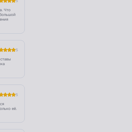
5
а. Что
 большой
шения
5
оставы
йка
5
вся
олько её.