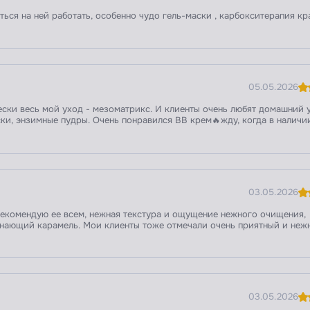
ься на ней работать, особенно чудо гель-маски , карбокситерапия кр
05.05.2026
ски весь мой уход - мезоматрикс. И клиенты очень любят домашний 
ски, энзимные пудры. Очень понравился BB крем🔥жду, когда в наличи
03.05.2026
екомендую ее всем, нежная текстура и ощущение нежного очищения,
инающий карамель. Мои клиенты тоже отмечали очень приятный и неж
03.05.2026