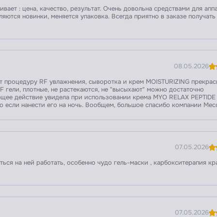
ает : цена, качество, результат. Очень довольна средствами для апп
ляются новинки, меняется упаковка. Всегда приятно в заказе получать
08.05.2026
ет процедуру RF увлажнения, сыворотка и крем MOISTURIZING прекрас
 RF гели, плотные, не растекаются, не "высыхают" можно достаточно
ющее действие увидела при использовании крема MYO RELAX PEPTIDE
но если нанести его на ночь. Вообщем, большое спасибо компании Ме
07.05.2026
ься на ней работать, особенно чудо гель-маски , карбокситерапия кр
07.05.2026