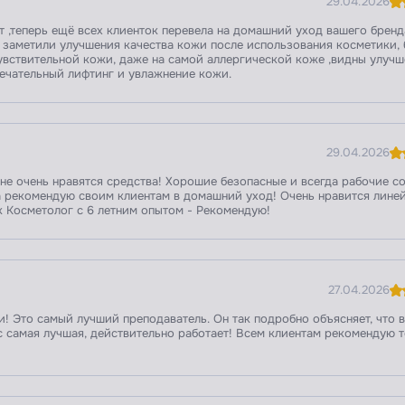
29.04.2026
т ,теперь ещё всех клиенток перевела на домашний уход вашего бренд
е заметили улучшения качества кожи после использования косметики,
увствительной кожи, даже на самой аллергической коже ,видны улуч
мечательный лифтинг и увлажнение кожи.
29.04.2026
мне очень нравятся средства! Хорошие безопасные и всегда рабочие с
гда рекомендую своим клиентам в домашний уход! Очень нравится лине
как Косметолог с 6 летним опытом - Рекомендую!
27.04.2026
! Это самый лучший преподаватель. Он так подробно объясняет, что 
 самая лучшая, действительно работает! Всем клиентам рекомендую т