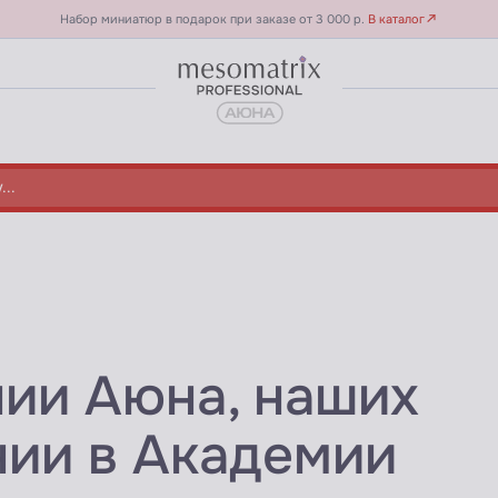
Набор миниатюр в подарок при заказе от 3 000 р.
В каталог
нии Аюна, наших
, косметологических аппаратах
нии в Академии