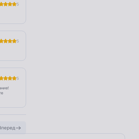
5
5
5
ание!
те
Вперед