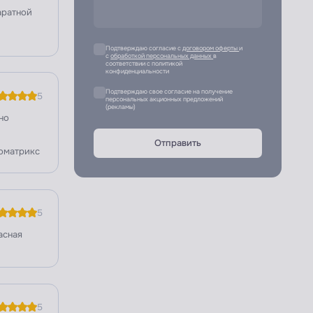
аратной
Подтверждаю согласие с
договором оферты
и
с
обработкой персональных данных
в
соответствии с политикой
конфиденциальности
Подтверждаю свое согласие на получение
5
персональных акционных предложений
(рекламы)
но
Отправить
соматрикс
5
асная
5