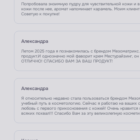
Попробовала энзимную пудру для чувствительной кожи и в
кожи после нее, аромат напоминает карамель. Моим клиен
Советую к покупке!
Александра
Летом 2025 года я познакомилась с брендом Мезоматрикс.
продукт.И однозначно мой фаворит крем Местурайзинг,
ОТЛИЧНО! СПАСИБО ВАМ ЗА ВАШ ПРОДУКТ!
Александра
Я относительно недавно стала пользоваться брендом Мезом
учебный путь в косметологию. Сейчас я работаю на ваших с
любовь с первого прикосновения с кожей! Очень нравится 
всяких похвал!!! Спасибо Вам за эту великолепную космети