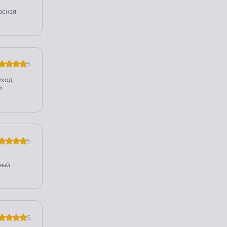
асная
5
уход.
и
5
ный
5