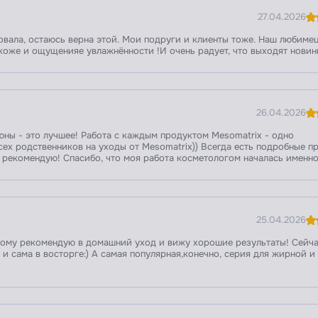
27.04.2026
бовала, остаюсь верна этой. Мои подруги и клиенты тоже. Наш любиме
 коже и ощущенияе увлажнённости !И очень радует, что выходят новин
26.04.2026
ны - это лучшее! Работа с каждым продуктом Mesomatrix - одно
сех родственников на уходы от Mesomatrix)) Всегда есть подробные п
 рекомендую! Спасибо, что моя работа косметологом началась именно
25.04.2026
этому рекомендую в домашний уход и вижу хорошие результаты! Сейч
 и сама в восторге:) А самая популярная,конечно, серия для жирной и