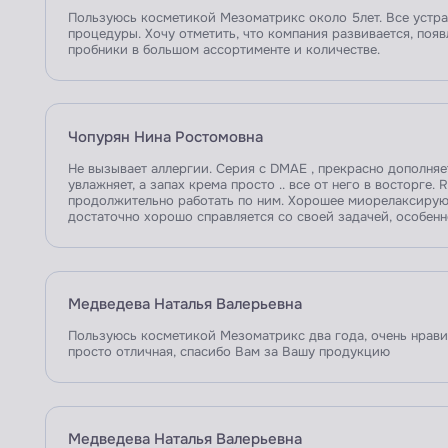
Пользуюсь косметикой Мезоматрикс около 5лет. Все устраив
процедуры. Хочу отметить, что компания развивается, появ
пробники в большом ассортименте и количестве.
Чопурян Нина Ростомовна
Не вызывает аллергии. Серия с DMAE , прекрасно дополня
увлажняет, а запах крема просто .. все от него в восторге.
продолжительно работать по ним. Хорошее миорелаксиру
достаточно хорошо справляется со своей задачей, особен
Медведева Наталья Валерьевна
Пользуюсь косметикой Мезоматрикс два года, очень нравит
просто отличная, спасибо Вам за Вашу продукцию
Медведева Наталья Валерьевна