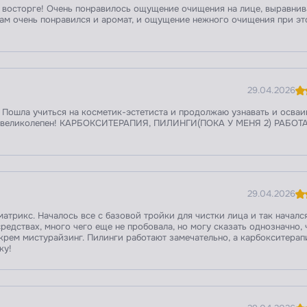
 восторге! Очень понравилось ощущение очищения на лице, выравнив
там очень понравился и аромат, и ощущение нежного очищения при эт
29.04.2026
 Пошла учиться на косметик-эстетиста и продолжаю узнавать и осваи
 он великолепен! КАРБОКСИТЕРАПИЯ, ПИЛИНГИ(ПОКА У МЕНЯ 2) РАБО
29.04.2026
атрикс. Началось все с базовой тройки для чистки лица и так началс
редствах, много чего еще не пробовала, но могу сказать однозначно, 
крем мистурайзинг. Пилинги работают замечательно, а карбокситера
ку!