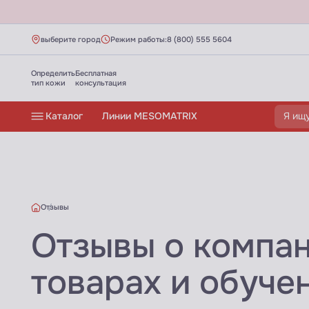
выберите город
Режим работы:
8 (800) 555 5604
Определить
Бесплатная
тип кожи
консультация
Каталог
Линии MESOMATRIX
Отзывы
Отзывы о компа
Отзывы о косметике MESOMATRIX, АЮНА
товарах и обуче