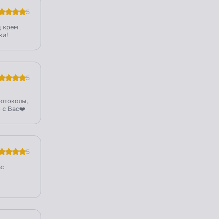
5
ц крем
ки!
5
ротоколы,
 с Вас❤️
5
ас