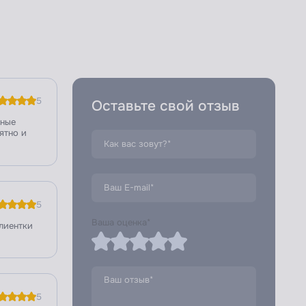
5
Оставьте свой отзыв
чные
ятно и
5
Ваша оценка*
клиентки
5