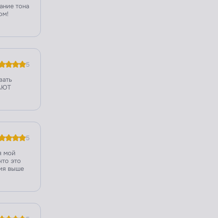
ание тона
ом!
5
вать
ТАЮТ
5
я мой
что это
пия выше