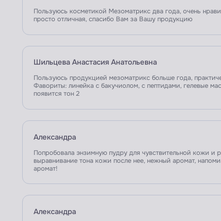
Пользуюсь косметикой Мезоматрикс два года, очень нравит
просто отличная, спасибо Вам за Вашу продукцию
Шильцева Анастасия Анатольевна
Пользуюсь продукцией мезоматрикс больше года, практиче
Фавориты: линейка с бакучиолом, с пептидами, гелевые ма
появится тон 2
Александра
Попробовала энзимную пудру для чувствительной кожи и р
выравнивание тона кожи после нее, нежный аромат, напом
аромат!
Александра