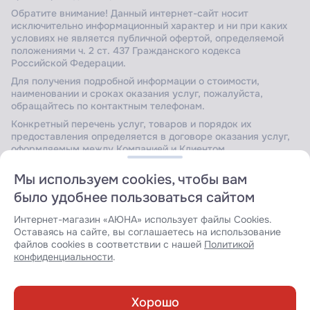
Обратите внимание! Данный интернет-сайт носит
исключительно информационный характер и ни при каких
условиях не является публичной офертой, определяемой
положениями ч. 2 ст. 437 Гражданского кодекса
Российской Федерации.
Для получения подробной информации о стоимости,
наименовании и сроках оказания услуг, пожалуйста,
обращайтесь по контактным телефонам.
Конкретный перечень услуг, товаров и порядок их
предоставления определяется в договоре оказания услуг,
оформляемым между Компанией и Клиентом.
Мы используем cookies, чтобы вам
было удобнее пользоваться сайтом
Сайт защищен Yandex SmartCaptcha.
Уведомление об
условиях обработки данных сервисом
.
Интернет-магазин «АЮНА» использует файлы Cookies.
Оставаясь на сайте, вы соглашаетесь на использование
файлов cookies в соответствии с нашей
Политикой
конфиденциальности
.
Разработка сайта:
Хорошо