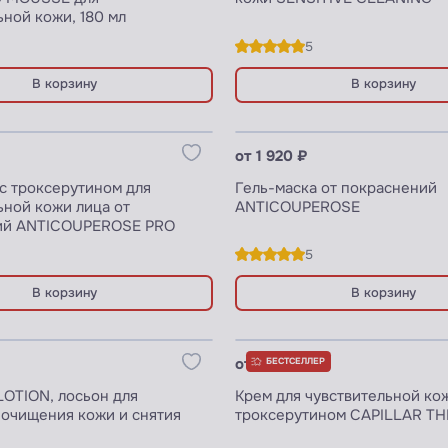
ьной кожи, 180 мл
5
В корзину
В корзину
цены для ПРОФИ
Узнать цены для ПРОФИ
от 1 920 ₽
с троксерутином для
Гель-маска от покраснений
ьной кожи лица от
ANTICOUPEROSE
ий ANTICOUPEROSE PRO
5
В корзину
В корзину
цены для ПРОФИ
Узнать цены для ПРОФИ
от 1 750 ₽
БЕСТСЕЛЛЕР
OTION, лосьон для
Крем для чувствительной ко
ищения кожи и снятия
троксерутином CAPILLAR T