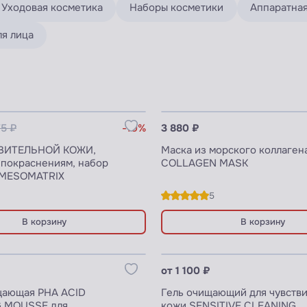
Уходовая косметика
Наборы косметики
Аппаратная
ля лица
цены для ПРОФИ
Узнать цены для ПРОФИ
75 ₽
-10%
3 880 ₽
ВИТЕЛЬНОЙ КОЖИ,
Маска из морского коллаген
 покраснениям, набор
COLLAGEN MASK
 MESOMATRIX
5
В корзину
В корзину
цены для ПРОФИ
Узнать цены для ПРОФИ
от 1 100 ₽
щающая PHA ACID
Гель очищающий для чувств
 MOUSSE для
кожи SENSITIVE CLEANING