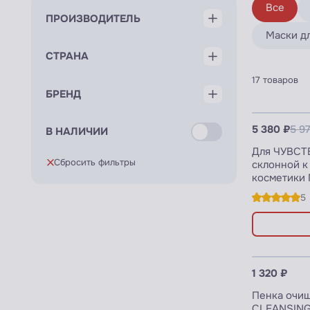
Все
ПРОИЗВОДИТЕЛЬ
Маски д
СТРАНА
17 товаров
БРЕНД
Узнать 
5 380 ₽
5 9
В НАЛИЧИИ
Для ЧУВСТ
Сбросить фильтры
склонной к
косметики
5
Узнать 
1 320 ₽
Пенка очи
CLEANSING