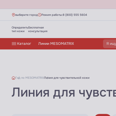
выберите город
Режим работы:
8 (800) 555 5604
Определить
Бесплатная
тип кожи
консультация
Каталог
Линии MESOMATRIX
Гид по MESOMATRIX
Линия для чувствительной кожи
Линия для чувст
Линия для чувствительной кожи MESOM