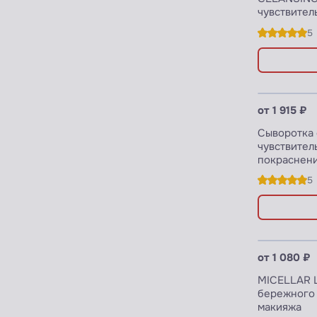
чувствител
5
Узнать 
от 1 915 ₽
Сыворотка 
чувствител
покраснен
5
Узнать 
от 1 080 ₽
MICELLAR L
бережного оч
макияжа