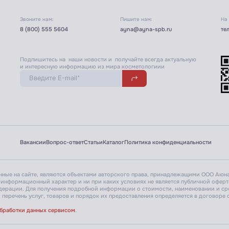
Звоните нам:
Пишите нам:
На
8 (800) 555 5604
ayna@ayna-spb.ru
те
Подпишитесь на наши новости и получайте всегда актуальную
и интересную информацию из мира косметологиии
Вакансии
Вопрос-ответ
Статьи
Каталог
Политика конфиденциальности
енные на сайте, являются объектами авторского права, принадлежащими ООО Аюна
 информационный характер и ни при каких условиях не является публичной офер
едерации.
Для получения подробной информации о стоимости, наименовании и сро
перечень услуг, товаров и порядок их предоставления определяется в договоре о
обработки данных сервисом
.