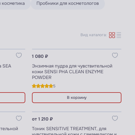
 косметика
Пробники для косметологов
Вид каталога:
Узнать цены для ПРОФИ
1 080 ₽
а SEA
Энзимная пудра для чувствительной
кожи SENSI PHA CLEAN ENZYME
POWDER
5
В корзину
Узнать цены для ПРОФИ
от 1 210 ₽
ительной
Тоник SENSITIVE TREATMENT, для
чувствительной кожи с гамамелисом и