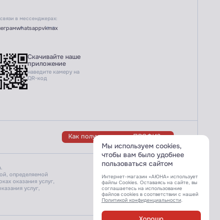
 связи в мессенджерах:
леграм
whatsapp
vk
max
Скачивайте наше
приложение
наведите камеру на
QR-код
Как получить статус ПРОФИ?
Мы используем cookies,
чтобы вам было удобнее
пользоваться сайтом
.
Разработка сайта:
той, определяемой
Интернет-магазин «АЮНА» использует
ках оказания услуг,
файлы Cookies. Оставаясь на сайте, вы
казания услуг,
соглашаетесь на использование
файлов cookies в соответствии с нашей
Политикой конфиденциальности
.
Хорошо