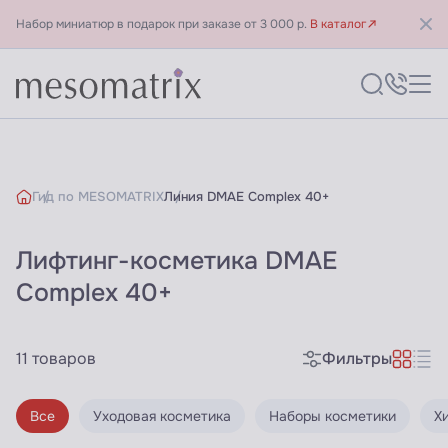
Набор миниатюр в подарок при заказе от 3 000 р.
В каталог
Гид по MESOMATRIX
Линия DMAE Complex 40+
Лифтинг-косметика DMAE
Косметика с лифтинг-эфф
Complex 40+
11 товаров
Фильтры
Все
Уходовая косметика
Наборы косметики
Х