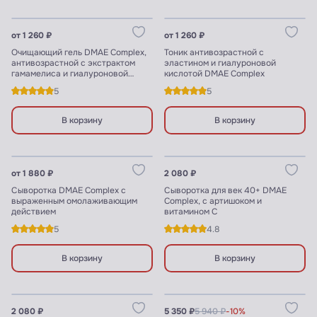
Узнать цены для ПРОФИ
Узнать цены для ПРОФИ
от 1 260 ₽
от 1 260 ₽
Очищающий гель DMAE Complex,
Тоник антивозрастной с
антивозрастной с экстрактом
эластином и гиалуроновой
гамамелиса и гиалуроновой
кислотой DMAE Complex
кислотой
5
5
В корзину
В корзину
Узнать цены для ПРОФИ
Узнать цены для ПРОФИ
от 1 880 ₽
2 080 ₽
Сыворотка DMAE Complex с
Сыворотка для век 40+ DMAE
выраженным омолаживающим
Complex, с артишоком и
действием
витамином С
5
4.8
В корзину
В корзину
Узнать цены для ПРОФИ
Узнать цены для ПРОФИ
2 080 ₽
5 350 ₽
5 940 ₽
-10%