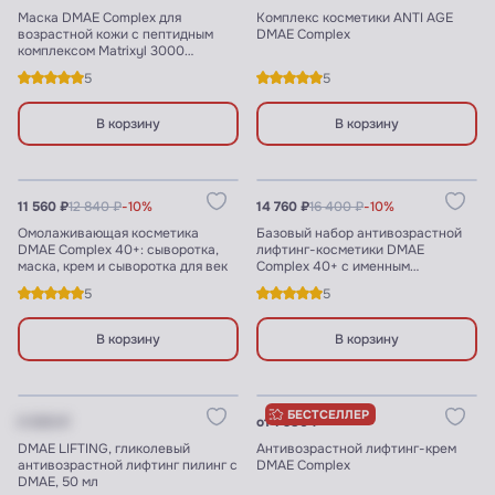
Маска DMAE Complex для
Комплекс косметики ANTI AGE
возрастной кожи с пептидным
DMAE Complex
комплексом Matrixyl 3000
(суперлифтинг)
5
5
В корзину
В корзину
Узнать цены для ПРОФИ
Узнать цены для ПРОФИ
11 560 ₽
12 840 ₽
-10%
14 760 ₽
16 400 ₽
-10%
Омолаживающая косметика
Базовый набор антивозрастной
DMAE Complex 40+: сыворотка,
лифтинг-косметики DMAE
маска, крем и сыворотка для век
Complex 40+ с именным
сертификатом
5
5
В корзину
В корзину
Цену видят ПРОФИ
Узнать цены для ПРОФИ
БЕСТСЕЛЛЕР
X XXX ₽
от 1 980 ₽
DMAE LIFTING, гликолевый
Антивозрастной лифтинг-крем
антивозрастной лифтинг пилинг с
DMAE Complex
DMAE, 50 мл