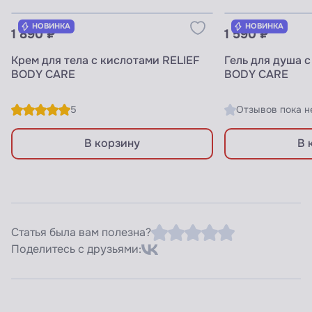
Узнать цены для ПРОФИ
Узнать цены 
НОВИНКА
НОВИНКА
1 890 ₽
1 590 ₽
Крем для тела с кислотами RELIEF
Гель для душа 
BODY CARE
BODY CARE
5
Отзывов пока н
В корзину
В 
Статья была вам полезна?
Поделитесь с друзьями: