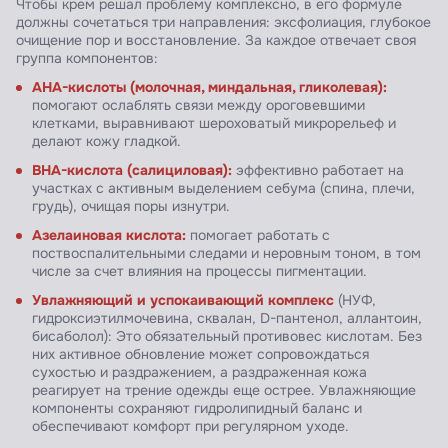
Чтобы крем решал проблему комплексно, в его формуле
должны сочетаться три направления: эксфолиация, глубокое
очищение пор и восстановление. За каждое отвечает своя
группа компонентов:
AHA-кислоты (молочная, миндальная, гликолевая):
помогают ослаблять связи между ороговевшими
клетками, выравнивают шероховатый микрорельеф и
делают кожу гладкой.
BHA-кислота (салициловая):
эффективно работает на
участках с активным выделением себума (спина, плечи,
грудь), очищая поры изнутри.
Азелаиновая кислота:
помогает работать с
поствоспалительными следами и неровным тоном, в том
числе за счет влияния на процессы пигментации.
Увлажняющий и успокаивающий комплекс
(НУФ,
гидроксиэтилмочевина, сквалан, D-пантенол, аллантоин,
бисаболол): Это обязательный противовес кислотам. Без
них активное обновление может сопровождаться
сухостью и раздражением, а раздраженная кожа
реагирует на трение одежды еще острее. Увлажняющие
компоненты сохраняют гидролипидный баланс и
обеспечивают комфорт при регулярном уходе.