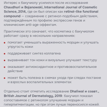
Интерес к бакучиолу усилился после исследования
Chaudhuri и Bojanowski, International Journal of Cosmetic
Science, 2014,
retinol-like functional
где он был описан как
compound
— соединение с ретинол-подобным действием,
подтверждённым по профилю экспрессии генов и
клиническим anti-age-эффектам.
Практически это означает, что косметика с бакучиолом
работает сразу в нескольких направлениях:
помогает уменьшать выраженность морщин и улучшать
упругость кожи
поддерживает синтез коллагена
выравнивает тон кожи и визуально улучшает текстуру
оказывает антиоксидантное и противовоспалительное
действие
может быть полезна в схемах ухода при следах постакне
и взрослых воспалительных элементах
Dhaliwal и соавт.,
Отдельно стоит отметить исследование
British Journal of Dermatology, 2019
: бакучиол показал
сопоставимое с ретинолом улучшение морщин и
гиперпигментации, но при этом лучше переносился кожей.