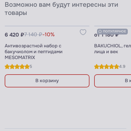
Возможно вам будут интересны эти
товары
Узнать цены для ПРОФИ
Узнать цены 
ПОПУЛЯРНОЕ
6 420 ₽
7 140 ₽
-10%
от 1 180 ₽
Антивозрастной набор с
BAKUCHIOL, ге
бакучиолом и пептидами
лица и век
MESOMATRIX
5
4.9
В корзину
В 