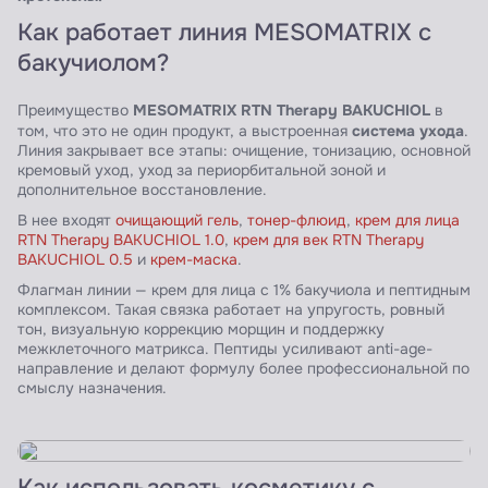
Как работает линия MESOMATRIX с
бакучиолом?
MESOMATRIX RTN Therapy BAKUCHIOL
Преимущество
в
система ухода
том, что это не один продукт, а выстроенная
.
Линия закрывает все этапы: очищение, тонизацию, основной
кремовый уход, уход за периорбитальной зоной и
дополнительное восстановление.
В нее входят
очищающий гель
,
тонер-флюид
,
крем для лица
RTN Therapy BAKUCHIOL 1.0
,
крем для век RTN Therapy
BAKUCHIOL 0.5
и
крем-маска
.
Флагман линии — крем для лица с 1% бакучиола и пептидным
комплексом. Такая связка работает на упругость, ровный
тон, визуальную коррекцию морщин и поддержку
межклеточного матрикса. Пептиды усиливают anti-age-
направление и делают формулу более профессиональной по
смыслу назначения.
Как использовать косметику с