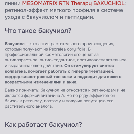
линии
MESOMATRIX RTN Therapy BAKUCHIOL
:
ретинол-эффект мягкого профиля в системе
ухода с бакучиолом и пептидами.
Что такое бакучиол?
Бакучиол
— это актив растительного происхождения,
который получают из Psoralea corylifolia. В
профессиональной косметологии его ценят за
антивозрастное, антиоксидантное, противовоспалительное
Он стимулирует синтез
и выравнивающее действие.
коллагена, помогает работать с гиперпигментацией,
поддерживает ровный тон кожи и подходит для кожи с
возрастными изменениями и акне.
Важно понимать: бакучиол не относится к ретиноидам и не
является формой витамина A. Но по ряду эффектов он
близок к ретинолу, поэтому и получил репутацию его
растительного аналога.
Как работает бакучиол?