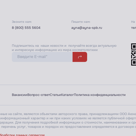
Звоните нам:
Пишите нам:
На
8 (800) 555 5604
ayna@ayna-spb.ru
те
Подпишитесь на наши новости и получайте всегда актуальную
и интересную информацию из мира косметологиии
Вакансии
Вопрос-ответ
Статьи
Каталог
Политика конфиденциальности
енные на сайте, являются объектами авторского права, принадлежащими ООО Аюна
 информационный характер и ни при каких условиях не является публичной офер
едерации.
Для получения подробной информации о стоимости, наименовании и сро
перечень услуг, товаров и порядок их предоставления определяется в договоре о
обработки данных сервисом
.