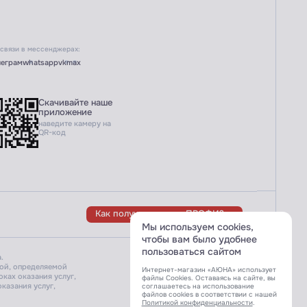
 связи в мессенджерах:
леграм
whatsapp
vk
max
Скачивайте наше
приложение
наведите камеру на
QR-код
Как получить статус ПРОФИ?
Мы используем cookies,
чтобы вам было удобнее
пользоваться сайтом
.
Разработка сайта:
той, определяемой
Интернет-магазин «АЮНА» использует
ках оказания услуг,
файлы Cookies. Оставаясь на сайте, вы
казания услуг,
соглашаетесь на использование
файлов cookies в соответствии с нашей
Политикой конфиденциальности
.