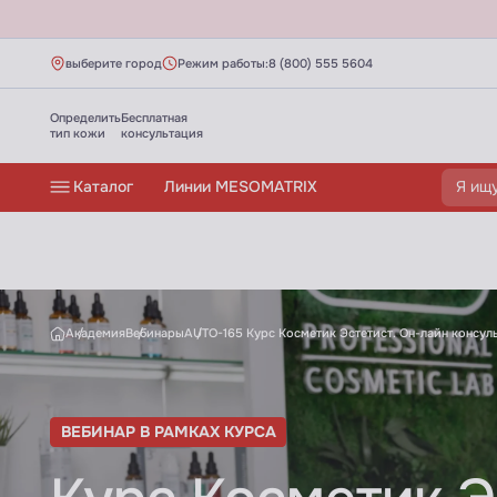
выберите город
Режим работы:
8 (800) 555 5604
Определить
Бесплатная
тип кожи
консультация
Каталог
Линии MESOMATRIX
AUTO-165 Курс Косметик Эстетист. Он-л
Академия
Вебинары
AUTO-165 Курс Косметик Эстетист. Он-лайн консуль
ВЕБИНАР В РАМКАХ КУРСА