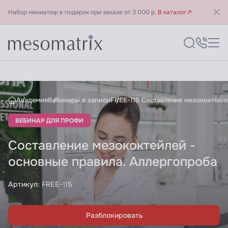
Набор миниатюр в подарок при заказе от 3 000 р.
В каталог
Обучение косметологов - П
Академия
Вебинары в записи
FREE-115 Составление мезококтейле
ВЕБИНАР ДЛЯ ПРОФИ
Составление мезококтейлей -
основные правила. Аллергопроба
Артикул:
FREE-115
Разблокировать