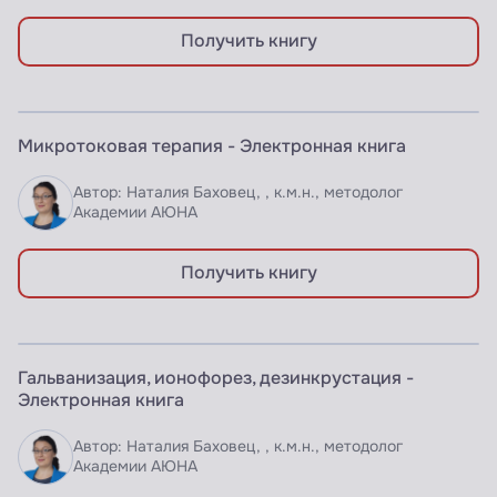
Получить книгу
ЭЛЕКТРОННАЯ КНИГА
Микротоковая терапия - Электронная книга
Доступно по подписке
Автор: Наталия Баховец, , к.м.н., методолог
Академии АЮНА
Получить книгу
ЭЛЕКТРОННАЯ КНИГА
Гальванизация, ионофорез, дезинкрустация -
Доступно по подписке
Электронная книга
Автор: Наталия Баховец, , к.м.н., методолог
Академии АЮНА