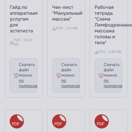
Гайд по
Чек-лист
Рабочая
аппаратным
"Мануальный
тетрадь
услугам
массаж"
"Схема
для
Лимфодренажн
PDF , 1.10 МБ
эстетиста
массажа
головы и
PDF , 113.12
тела"
КБ
PDF , 3.83 МБ
Скачать
Скачать
Скачать
файл
файл
файл
можно
можно
можно
по
по
по
подписке
подписке
подписке