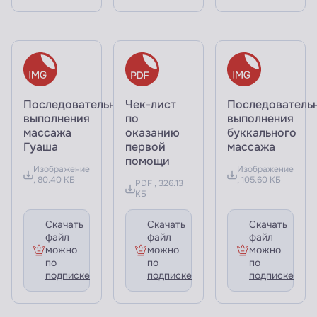
Последовательность
Чек-лист
Последователь
выполнения
по
выполнения
массажа
оказанию
буккального
Гуаша
первой
массажа
помощи
Изображение
Изображение
, 80.40 КБ
, 105.60 КБ
PDF , 326.13
КБ
Скачать
Скачать
Скачать
файл
файл
файл
можно
можно
можно
по
по
по
подписке
подписке
подписке