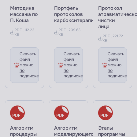
Методика
Портфель
Протокол
массажа по
протоколов
атравматическ
П. Коша
карбокситерапии
чистки
лица
PDF , 112.23
PDF , 209.63
КБ
КБ
PDF , 221.72
КБ
Скачать
Скачать
Скачать
файл
файл
файл
можно
можно
можно
по
по
по
подписке
подписке
подписке
Алгоритм
Алгоритм
Этапы
процедуры
моделирующего
программы