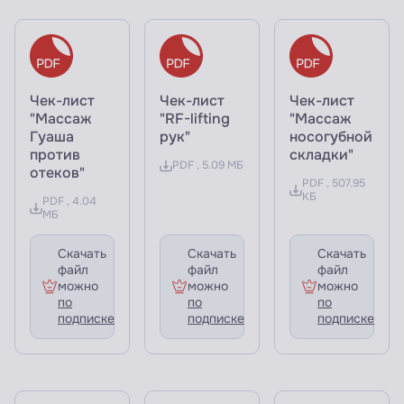
Чек-лист
Чек-лист
Чек-лист
"Массаж
"RF-lifting
"Массаж
Гуаша
рук"
носогубной
против
складки"
PDF , 5.09 МБ
отеков"
PDF , 507.95
КБ
PDF , 4.04
МБ
Скачать
Скачать
Скачать
файл
файл
файл
можно
можно
можно
по
по
по
подписке
подписке
подписке