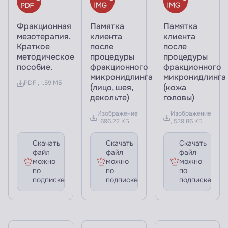
Фракционная
Памятка
Памятка
мезотерапия.
клиента
клиента
Краткое
после
после
методическое
процедуры
процедуры
пособие.
фракционного
фракционного
микронидлинга
микронидлинга
PDF , 1.59 МБ
(лицо, шея,
(кожа
декольте)
головы)
Изображение
Изображение
, 696.22 КБ
, 539.86 КБ
Скачать
Скачать
Скачать
файл
файл
файл
можно
можно
можно
по
по
по
подписке
подписке
подписке