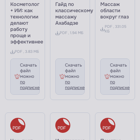
Косметолог
Гайд по
Массаж
+ ИИ: как
классическому
области
технологии
массажу
вокруг глаз
делают
Ахабадзе
PDF , 331.05
работу
КБ
PDF , 1.94 МБ
проще и
эффективнее
PDF , 3.83 МБ
Скачать
Скачать
Скачать
файл
файл
файл
можно
можно
можно
по
по
по
подписке
подписке
подписке