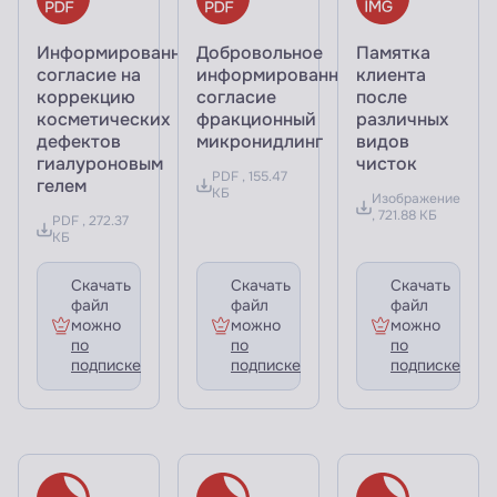
Информированное
Добровольное
Памятка
согласие на
информированное
клиента
коррекцию
согласие
после
косметических
фракционный
различных
дефектов
микронидлинг
видов
гиалуроновым
чисток
PDF , 155.47
гелем
КБ
Изображение
, 721.88 КБ
PDF , 272.37
КБ
Скачать
Скачать
Скачать
файл
файл
файл
можно
можно
можно
по
по
по
подписке
подписке
подписке