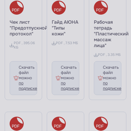
Чек лист
Гайд АЮНА
Рабочая
"Предотпускной
"Типы
тетрадь
протокол"
кожи"
"Пластический
массаж
PDF , 395.06
PDF , 7.53 МБ
лица"
КБ
PDF , 3.35 МБ
Скачать
Скачать
Скачать
файл
файл
файл
можно
можно
можно
по
по
по
подписке
подписке
подписке