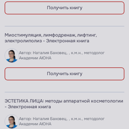
Получить книгу
ЭЛЕКТРОННАЯ КНИГА
Миостимуляция, лимфодренаж, лифтинг,
Доступно по подписке
электролиполиз - Электронная книга
Автор: Наталия Баховец, , к.м.н., методолог
Академии АЮНА
Получить книгу
ЭЛЕКТРОННАЯ КНИГА
ЭСТЕТИКА ЛИЦА: методы аппаратной косметологии
Доступно по подписке
- Электронная книга
Автор: Наталия Баховец, , к.м.н., методолог
Академии АЮНА