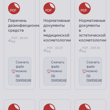
Перечень
Нормативные
Нормативные
дезинфекционных
документы
документы
средств
в
в
медицинской
эстетической
PDF , 59.04
косметологии
косметологии
КБ
PDF , 43.07
PDF , 309.35
КБ
КБ
Скачать
Скачать
Скачать
файл
файл
файл
можно
можно
можно
по
по
по
подписке
подписке
подписке