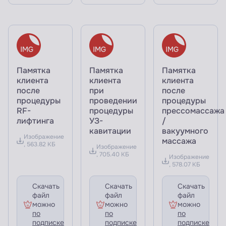
Памятка
Памятка
Памятка
клиента
клиента
клиента
после
при
после
процедуры
проведении
процедуры
RF-
процедуры
прессомассажа
лифтинга
УЗ-
/
кавитации
вакуумного
Изображение
массажа
, 563.82 КБ
Изображение
, 705.40 КБ
Изображение
, 578.07 КБ
Скачать
Скачать
Скачать
файл
файл
файл
можно
можно
можно
по
по
по
подписке
подписке
подписке