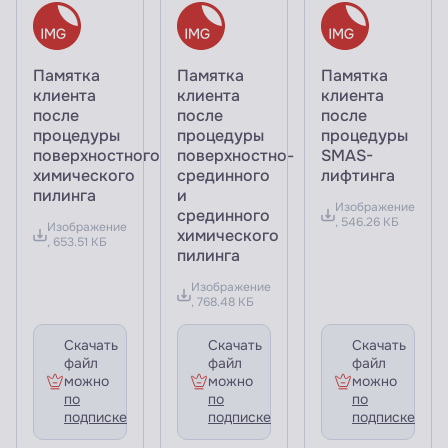
Памятка
Памятка
Памятка
клиента
клиента
клиента
после
после
после
процедуры
процедуры
процедуры
поверхностного
поверхностно-
SMAS-
химического
срединного
лифтинга
пилинга
и
Изображение
срединного
, 546.26 КБ
Изображение
химического
, 653.51 КБ
пилинга
Изображение
, 768.48 КБ
Скачать
Скачать
Скачать
файл
файл
файл
можно
можно
можно
по
по
по
подписке
подписке
подписке