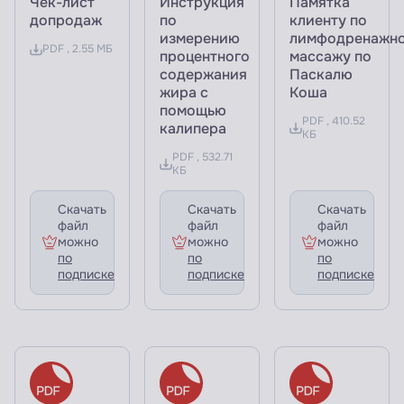
Чек-лист
Инструкция
Памятка
допродаж
по
клиенту по
измерению
лимфодренажн
PDF , 2.55 МБ
процентного
массажу по
содержания
Паскалю
жира с
Коша
помощью
PDF , 410.52
калипера
КБ
PDF , 532.71
КБ
Скачать
Скачать
Скачать
файл
файл
файл
можно
можно
можно
по
по
по
подписке
подписке
подписке