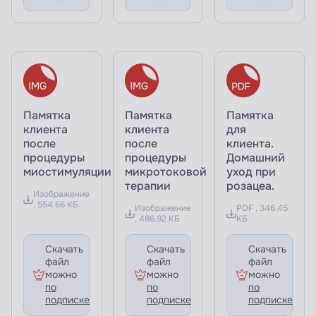
Памятка
Памятка
Памятка
клиента
клиента
для
после
после
клиента.
процедуры
процедуры
Домашний
миостимуляции
микротоковой
уход при
терапии
розацеа.
Изображение
, 554.66 КБ
Изображение
PDF , 346.45
, 486.92 КБ
КБ
Скачать
Скачать
Скачать
файл
файл
файл
можно
можно
можно
по
по
по
подписке
подписке
подписке