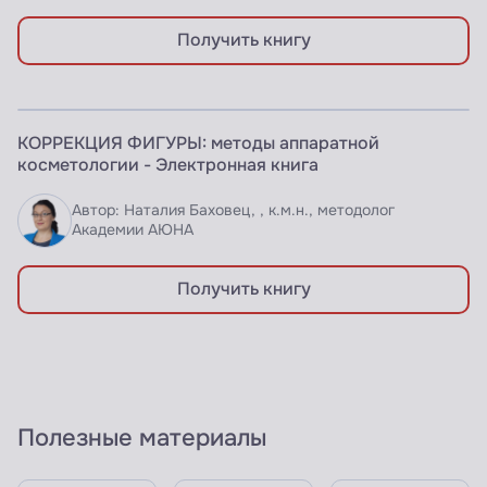
Получить книгу
ЭЛЕКТРОННАЯ КНИГА
КОРРЕКЦИЯ ФИГУРЫ: методы аппаратной
Доступно по подписке
косметологии - Электронная книга
Автор: Наталия Баховец, , к.м.н., методолог
Академии АЮНА
Получить книгу
Полезные материалы