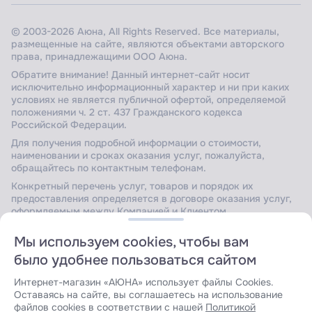
© 2003-2026 Аюна, All Rights Reserved. Все материалы,
размещенные на сайте, являются объектами авторского
права, принадлежащими ООО Аюна.
Обратите внимание! Данный интернет-сайт носит
исключительно информационный характер и ни при каких
условиях не является публичной офертой, определяемой
положениями ч. 2 ст. 437 Гражданского кодекса
Российской Федерации.
Для получения подробной информации о стоимости,
наименовании и сроках оказания услуг, пожалуйста,
обращайтесь по контактным телефонам.
Конкретный перечень услуг, товаров и порядок их
предоставления определяется в договоре оказания услуг,
оформляемым между Компанией и Клиентом.
Мы используем cookies, чтобы вам
было удобнее пользоваться сайтом
Сайт защищен Yandex SmartCaptcha.
Уведомление об
условиях обработки данных сервисом
.
Интернет-магазин «АЮНА» использует файлы Cookies.
Оставаясь на сайте, вы соглашаетесь на использование
файлов cookies в соответствии с нашей
Политикой