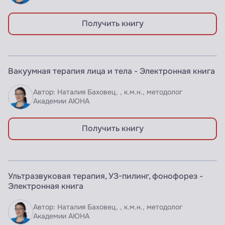
Получить книгу
ЭЛЕКТРОННАЯ КНИГА
Вакуумная терапия лица и тела - Электронная книга
Доступно по подписке
Автор: Наталия Баховец, , к.м.н., методолог
Академии АЮНА
Получить книгу
ЭЛЕКТРОННАЯ КНИГА
Ультразвуковая терапия, УЗ-пилинг, фонофорез -
Доступно по подписке
Электронная книга
Автор: Наталия Баховец, , к.м.н., методолог
Академии АЮНА