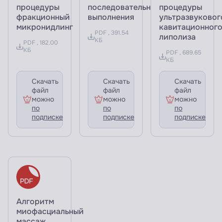
процедуры
последовательность
процедуры
фракционный
выполнения
ультразвуковог
микронидлинг
кавитационног
PDF , 391.54
липолиза
КБ
PDF , 182.00
КБ
PDF , 689.65
КБ
Скачать
Скачать
Скачать
файл
файл
файл
можно
можно
можно
по
по
по
подписке
подписке
подписке
Алгоритм
миофасциальный
массаж