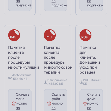
по
по
по
подписке
подписке
подписке
Памятка
Памятка
Памятка
клиента
клиента
для
после
после
клиента.
процедуры
процедуры
Домашний
миостимуляции
микротоковой
уход при
терапии
розацеа.
Изображение
, 554.66 КБ
Изображение
PDF , 346.45
, 486.92 КБ
КБ
Скачать
Скачать
Скачать
файл
файл
файл
можно
можно
можно
по
по
по