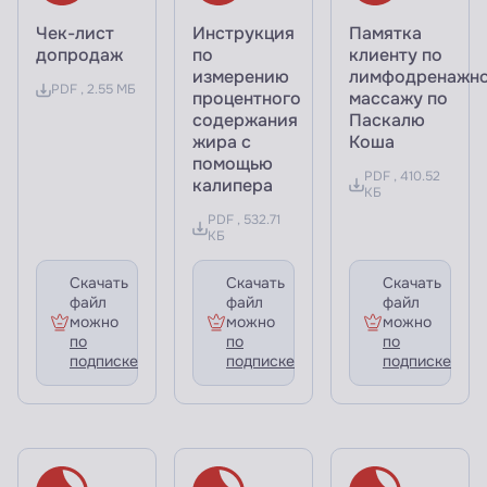
Чек-лист
Инструкция
Памятка
допродаж
по
клиенту по
измерению
лимфодренажн
PDF , 2.55 МБ
процентного
массажу по
содержания
Паскалю
жира с
Коша
помощью
PDF , 410.52
калипера
КБ
PDF , 532.71
КБ
Скачать
Скачать
Скачать
файл
файл
файл
можно
можно
можно
по
по
по
подписке
подписке
подписке