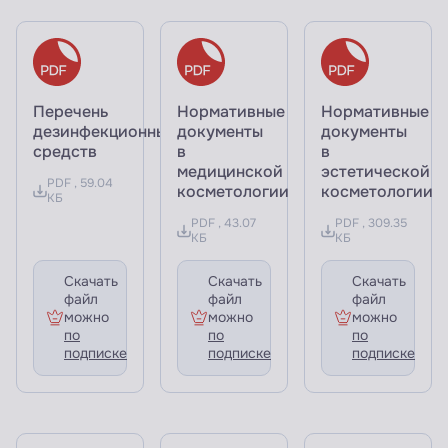
Перечень
Нормативные
Нормативные
дезинфекционных
документы
документы
средств
в
в
медицинской
эстетической
PDF , 59.04
косметологии
косметологии
КБ
PDF , 43.07
PDF , 309.35
КБ
КБ
Скачать
Скачать
Скачать
файл
файл
файл
можно
можно
можно
по
по
по
подписке
подписке
подписке