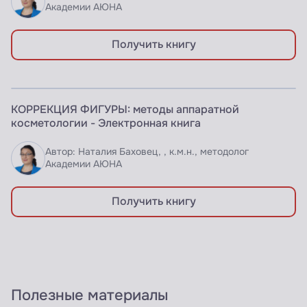
Академии АЮНА
Получить книгу
ЭЛЕКТРОННАЯ КНИГА
КОРРЕКЦИЯ ФИГУРЫ: методы аппаратной
Доступно по подписке
косметологии - Электронная книга
Автор: Наталия Баховец, , к.м.н., методолог
Академии АЮНА
Получить книгу
Полезные материалы