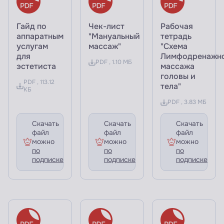
Гайд по
Чек-лист
Рабочая
аппаратным
"Мануальный
тетрадь
услугам
массаж"
"Схема
для
Лимфодренажн
PDF , 1.10 МБ
эстетиста
массажа
головы и
PDF , 113.12
тела"
КБ
PDF , 3.83 МБ
Скачать
Скачать
Скачать
файл
файл
файл
можно
можно
можно
по
по
по
подписке
подписке
подписке