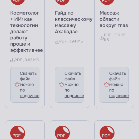
Косметолог
Гайд по
Массаж
+ ИИ: как
классическому
области
технологии
массажу
вокруг глаз
делают
Ахабадзе
PDF , 331.05
работу
КБ
PDF , 1.94 МБ
проще и
эффективнее
PDF , 3.83 МБ
Скачать
Скачать
Скачать
файл
файл
файл
можно
можно
можно
по
по
по
подписке
подписке
подписке