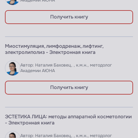
Академии АЮНА
Получить книгу
ЭЛЕКТРОННАЯ КНИГА
Миостимуляция, лимфодренаж, лифтинг,
Доступно по подписке
электролиполиз - Электронная книга
Автор: Наталия Баховец, , к.м.н., методолог
Академии АЮНА
Получить книгу
ЭЛЕКТРОННАЯ КНИГА
ЭСТЕТИКА ЛИЦА: методы аппаратной косметологии
Доступно по подписке
- Электронная книга
Автор: Наталия Баховец, , к.м.н., методолог