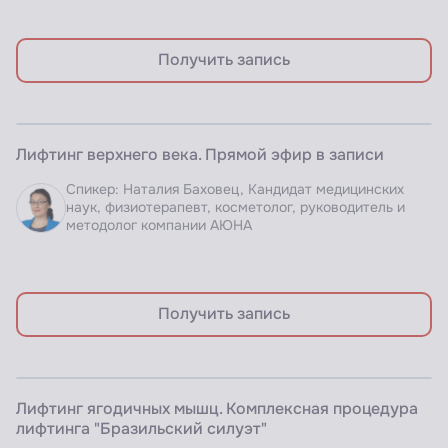
Получить запись
ЗАПИСЬ ВЕБИНАРА
Лифтинг верхнего века. Прямой эфир в записи
Доступно по подписке
Спикер: Наталия Баховец, Кандидат медицинских
наук, физиотерапевт, косметолог, руководитель и
методолог компании АЮНА
Получить запись
ЗАПИСЬ ВЕБИНАРА
Лифтинг ягодичных мышц. Комплексная процедура
Доступно по подписке
лифтинга "Бразильский силуэт"