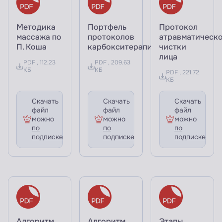
Методика
Портфель
Протокол
массажа по
протоколов
атравматическ
П. Коша
карбокситерапии
чистки
лица
PDF , 112.23
PDF , 209.63
КБ
КБ
PDF , 221.72
КБ
Скачать
Скачать
Скачать
файл
файл
файл
можно
можно
можно
по
по
по
подписке
подписке
подписке
Алгоритм
Алгоритм
Этапы