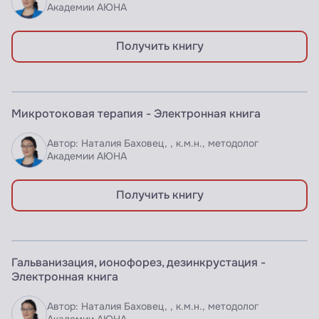
Академии АЮНА
Получить книгу
ЭЛЕКТРОННАЯ КНИГА
Микротоковая терапия - Электронная книга
Доступно по подписке
Автор: Наталия Баховец, , к.м.н., методолог
Академии АЮНА
Получить книгу
ЭЛЕКТРОННАЯ КНИГА
Гальванизация, ионофорез, дезинкрустация -
Доступно по подписке
Электронная книга
Автор: Наталия Баховец, , к.м.н., методолог