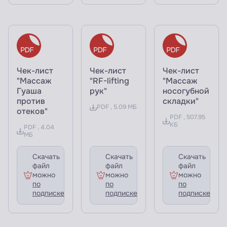
Чек-лист
Чек-лист
Чек-лист
"Массаж
"RF-lifting
"Массаж
Гуаша
рук"
носогубной
против
складки"
PDF , 5.09 МБ
отеков"
PDF , 507.95
КБ
PDF , 4.04
МБ
Скачать
Скачать
Скачать
файл
файл
файл
можно
можно
можно
по
по
по
подписке
подписке
подписке