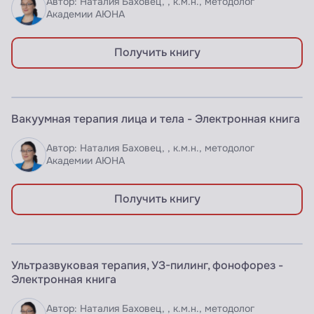
Автор: Наталия Баховец, , к.м.н., методолог
Академии АЮНА
Получить книгу
ЭЛЕКТРОННАЯ КНИГА
Вакуумная терапия лица и тела - Электронная книга
Доступно по подписке
Автор: Наталия Баховец, , к.м.н., методолог
Академии АЮНА
Получить книгу
ЭЛЕКТРОННАЯ КНИГА
Ультразвуковая терапия, УЗ-пилинг, фонофорез -
Доступно по подписке
Электронная книга
Автор: Наталия Баховец, , к.м.н., методолог