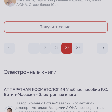
шугарингу, сертифицированный тренер Академии
АЮНА. Стаж: более 10 лет
Получить запись
1
2
21
22
23
Электронные книги
ЭЛЕКТРОННАЯ КНИГА
АППАРАТНАЯ КОСМЕТОЛОГИЯ Учебное пособие Р.С.
Доступно по подписке
Ботин-Маевски - Электронная книга
Автор: Романис Ботин-Маевски, Косметолог-
эксперт, методист Академии АЮНА, преподаватель