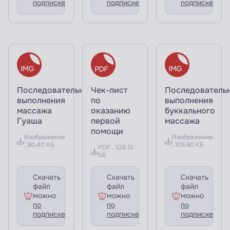
подписке
подписке
подписке
Последовательность
Чек-лист
Последователь
выполнения
по
выполнения
массажа
оказанию
буккального
Гуаша
первой
массажа
помощи
Изображение
Изображение
, 80.40 КБ
, 105.60 КБ
PDF , 326.13
КБ
Скачать
Скачать
Скачать
файл
файл
файл
можно
можно
можно
по
по
по
подписке
подписке
подписке