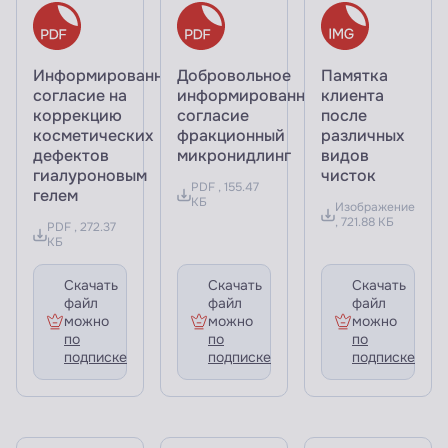
Информированное
Добровольное
Памятка
согласие на
информированное
клиента
коррекцию
согласие
после
косметических
фракционный
различных
дефектов
микронидлинг
видов
гиалуроновым
чисток
PDF , 155.47
гелем
КБ
Изображение
, 721.88 КБ
PDF , 272.37
КБ
Скачать
Скачать
Скачать
файл
файл
файл
можно
можно
можно
по
по
по
подписке
подписке
подписке