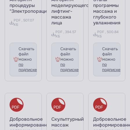
процедуры
моделирующего
программы
"Электропорация"
лифтинг-
массажа и
массажа
глубокого
PDF , 507.07
лица
увлажнения
КБ
PDF , 394.57
PDF , 500.84
КБ
КБ
Скачать
Скачать
Скачать
файл
файл
файл
можно
можно
можно
по
по
по
подписке
подписке
подписке
Добровольное
Скульптурный
Добровольное
информированное
массаж
информирован