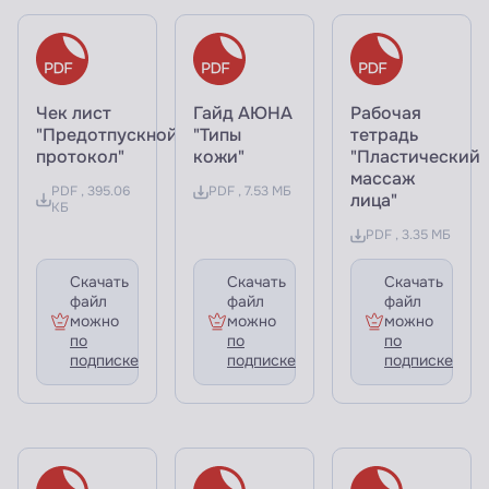
Чек лист
Гайд АЮНА
Рабочая
"Предотпускной
"Типы
тетрадь
протокол"
кожи"
"Пластический
массаж
PDF , 395.06
PDF , 7.53 МБ
лица"
КБ
PDF , 3.35 МБ
Скачать
Скачать
Скачать
файл
файл
файл
можно
можно
можно
по
по
по
подписке
подписке
подписке