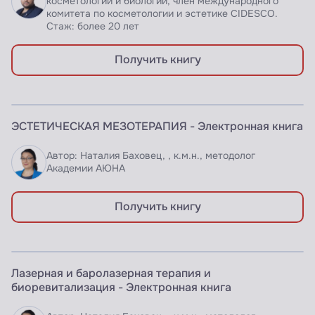
косметологии и биологии, член международного
комитета по косметологии и эстетике CIDESCO.
Стаж: более 20 лет
Получить книгу
ЭЛЕКТРОННАЯ КНИГА
ЭСТЕТИЧЕСКАЯ МЕЗОТЕРАПИЯ - Электронная книга
Доступно по подписке
Автор: Наталия Баховец, , к.м.н., методолог
Академии АЮНА
Получить книгу
ЭЛЕКТРОННАЯ КНИГА
Лазерная и баролазерная терапия и
Доступно по подписке
биоревитализация - Электронная книга