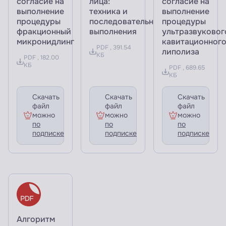
согласие на
лица:
согласие на
выполнение
техника и
выполнение
процедуры
последовательность
процедуры
фракционный
выполнения
ультразвуковог
микронидлинг
кавитационног
PDF , 391.54
липолиза
КБ
PDF , 182.00
КБ
PDF , 689.65
КБ
Скачать
Скачать
Скачать
файл
файл
файл
можно
можно
можно
по
по
по
подписке
подписке
подписке
Алгоритм