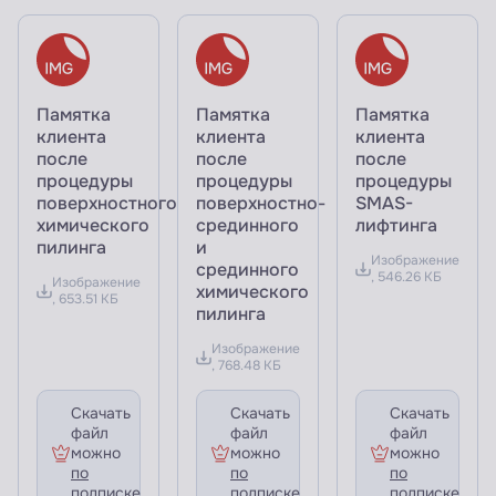
Памятка
Памятка
Памятка
клиента
клиента
клиента
после
после
после
процедуры
процедуры
процедуры
поверхностного
поверхностно-
SMAS-
химического
срединного
лифтинга
пилинга
и
Изображение
срединного
, 546.26 КБ
Изображение
химического
, 653.51 КБ
пилинга
Изображение
, 768.48 КБ
Скачать
Скачать
Скачать
файл
файл
файл
можно
можно
можно
по
по
по
подписке
подписке
подписке