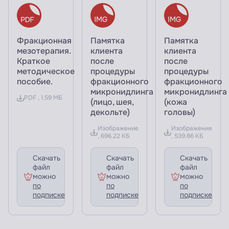
Фракционная
Памятка
Памятка
мезотерапия.
клиента
клиента
Краткое
после
после
методическое
процедуры
процедуры
пособие.
фракционного
фракционного
микронидлинга
микронидлинга
PDF , 1.59 МБ
(лицо, шея,
(кожа
декольте)
головы)
Изображение
Изображение
, 696.22 КБ
, 539.86 КБ
Скачать
Скачать
Скачать
файл
файл
файл
можно
можно
можно
по
по
по
подписке
подписке
подписке