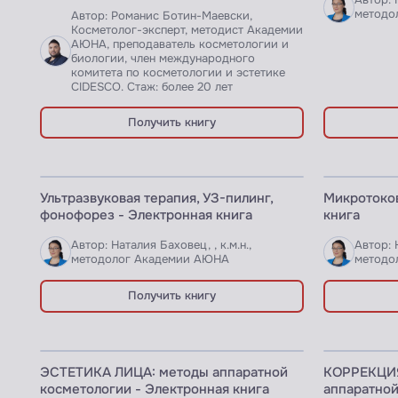
Автор: 
методо
Автор: Романис Ботин-Маевски,
Косметолог-эксперт, методист Академии
АЮНА, преподаватель косметологии и
биологии, член международного
комитета по косметологии и эстетике
CIDESCO. Стаж: более 20 лет
Получить книгу
ЭЛЕКТРОННАЯ КНИГА
ЭЛЕКТРОННАЯ
Ультразвуковая терапия, УЗ-пилинг,
Микротоков
фонофорез - Электронная книга
книга
Автор: Наталия Баховец, , к.м.н.,
Автор: 
методолог Академии АЮНА
методо
Получить книгу
ЭЛЕКТРОННАЯ КНИГА
ЭЛЕКТРОННАЯ
ЭСТЕТИКА ЛИЦА: методы аппаратной
КОРРЕКЦИ
косметологии - Электронная книга
аппаратной