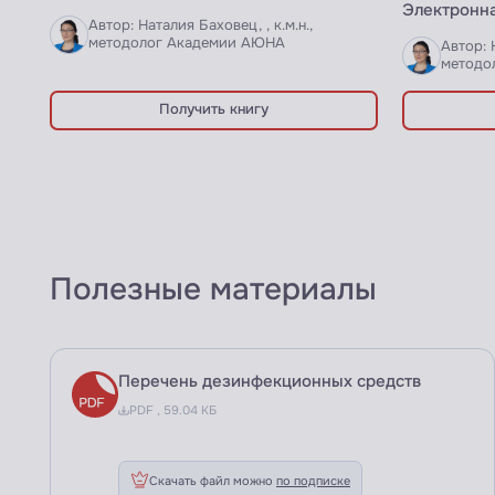
Электронна
Автор: Наталия Баховец, , к.м.н.,
методолог Академии АЮНА
Автор: 
методо
Получить книгу
Полезные материалы
Перечень дезинфекционных средств
PDF , 59.04 КБ
Скачать файл можно
по подписке