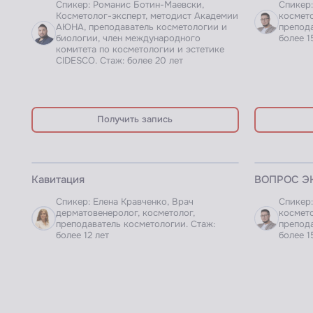
Спикер: Романис Ботин-Маевски,
Спикер:
Косметолог-эксперт, методист Академии
космето
АЮНА, преподаватель косметологии и
препода
биологии, член международного
более 1
комитета по косметологии и эстетике
CIDESCO. Стаж: более 20 лет
Получить запись
ЗАПИСЬ ВЕБИНАРА
ЗАПИСЬ ВЕБИ
Кавитация
ВОПРОС ЭК
Спикер: Елена Кравченко, Врач
Спикер:
дерматовенеролог, косметолог,
космето
преподаватель косметологии. Стаж:
препода
более 12 лет
более 1