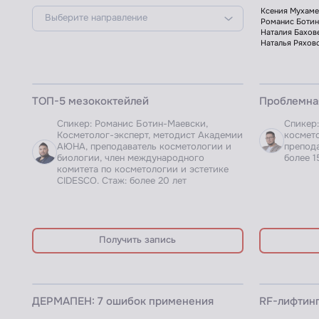
ЗАПИСЬ ВЕБИНАРА
ЗАПИСЬ ВЕБИ
ТОП-5 мезококтейлей
Проблемная
Спикер: Романис Ботин-Маевски,
Спикер:
Косметолог-эксперт, методист Академии
космето
АЮНА, преподаватель косметологии и
препода
биологии, член международного
более 1
комитета по косметологии и эстетике
CIDESCO. Стаж: более 20 лет
Получить запись
ЗАПИСЬ ВЕБИНАРА
ЗАПИСЬ ВЕБИ
ДЕРМАПЕН: 7 ошибок применения
RF-лифтин