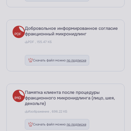
Добровольное информированное согласие
фракционный микронидлинг
PDF , 155.47 КБ
Скачать файл можно
по подписке
Памятка клиента после процедуры
фракционного микронидлинга (лицо, шея,
декольте)
Изображение , 696.22 КБ
Скачать файл можно
по подписке