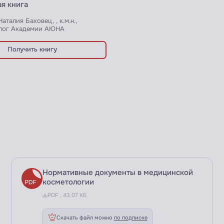
я книга
Наталия Баховец, , к.м.н.,
лог Академии АЮНА
Получить книгу
Нормативные документы в медицинской
косметологии
PDF , 43.07 КБ
Скачать файл можно
по подписке