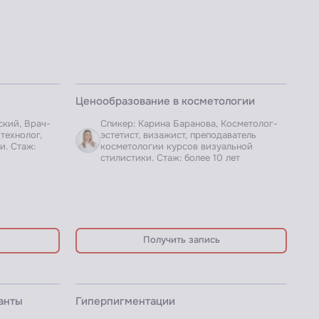
ЗАПИСЬ ВЕБИНАРА
Ценообразование в косметологии
ский, Врач-
Спикер: Карина Баранова, Косметолог-
технолог,
эстетист, визажист, преподаватель
и. Стаж:
косметологии курсов визуальной
стилистики. Стаж: более 10 лет
Получить запись
ЗАПИСЬ ВЕБИНАРА
анты
Гиперпигментации