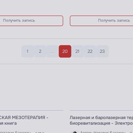
Получить запись
Получить запись
1
2
...
20
21
22
23
 КНИГА
ЭЛЕКТРОННАЯ КНИГА
СКАЯ МЕЗОТЕРАПИЯ -
Лазерная и баролазерная те
я книга
биоревитализация - Электро