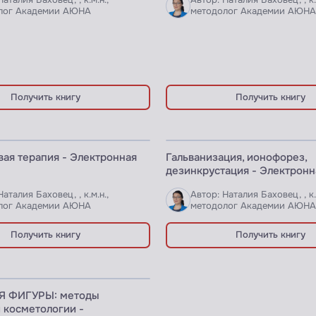
Наталия Баховец, , к.м.н.,
Автор: Наталия Баховец, , к.
лог Академии АЮНА
методолог Академии АЮН
Получить книгу
Получить книгу
 КНИГА
ЭЛЕКТРОННАЯ КНИГА
ая терапия - Электронная
Гальванизация, ионофорез,
дезинкрустация - Электронн
Наталия Баховец, , к.м.н.,
Автор: Наталия Баховец, , к.
лог Академии АЮНА
методолог Академии АЮН
Получить книгу
Получить книгу
 КНИГА
Я ФИГУРЫ: методы
 косметологии -