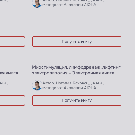
м.н.,
Автор: Наталия Баховец, , к.м.н.,
А
методолог Академии АЮНА
Получить книгу
ЭЛЕКТРОННАЯ КНИГА
Миостимуляция, лимфодренаж, лифтинг,
ая книга
электролиполиз - Электронная книга
м.н.,
Автор: Наталия Баховец, , к.м.н.,
А
методолог Академии АЮНА
Получить книгу