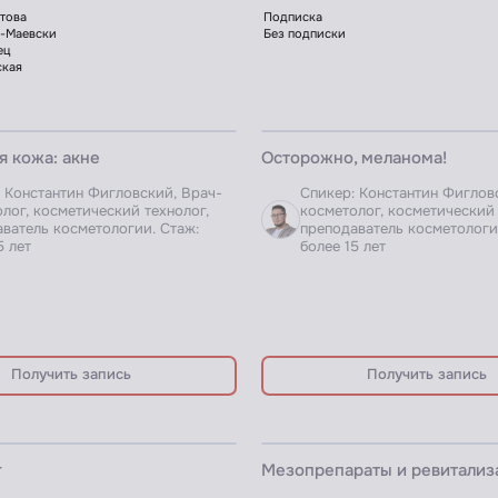
НАРА
ВЕБИНАР ДЛЯ ПРОФИ
 кожа: акне
Осторожно, меланома!
 Константин Фигловский, Врач-
Спикер: Константин Фиглов
лог, косметический технолог,
косметолог, косметический 
ватель косметологии. Стаж:
преподаватель косметологи
5 лет
более 15 лет
Получить запись
Получить запись
НАРА
ЗАПИСЬ ВЕБИНАРА
г
Мезопрепараты и ревитализ