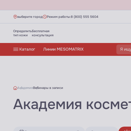
выберите город
Режим работы:
8 (800) 555 5604
Определить
Бесплатная
тип кожи
консультация
Каталог
Линии MESOMATRIX
Академия
Вебинары в записи
Академия косме
Библиотека знаний - Академия АЮНА - 