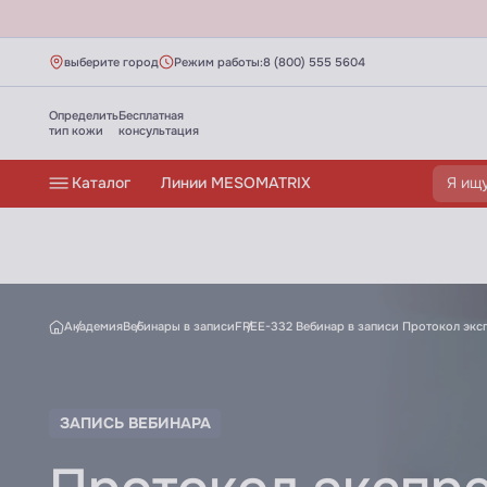
выберите город
Режим работы:
8 (800) 555 5604
Определить
Бесплатная
тип кожи
консультация
Каталог
Линии MESOMATRIX
Протокол экспресс-ухода за чувствител
Академия
Вебинары в записи
FREE-332 Вебинар в записи Протокол экс
ЗАПИСЬ ВЕБИНАРА