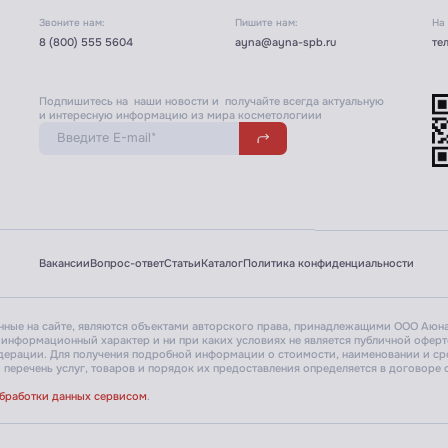
Звоните нам:
Пишите нам:
На
8 (800) 555 5604
ayna@ayna-spb.ru
те
Подпишитесь на наши новости и получайте всегда актуальную
и интересную информацию из мира косметологиии
Вакансии
Вопрос-ответ
Статьи
Каталог
Политика конфиденциальности
енные на сайте, являются объектами авторского права, принадлежащими ООО Аюна
 информационный характер и ни при каких условиях не является публичной офер
едерации.
Для получения подробной информации о стоимости, наименовании и сро
перечень услуг, товаров и порядок их предоставления определяется в договоре о
обработки данных сервисом
.