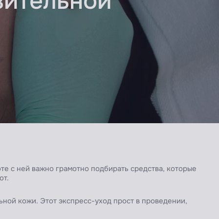
вительной
те с ней важно грамотно подбирать средства, которые
ют.
ьной кожи. Этот экспресс-уход прост в проведении,