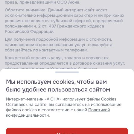
права, принадлежащими ООО Аюна.
Обратите внимание! Данный интернет-сайт носит
исключительно информационный характер и ни при каких
условиях не является публичной офертой, определяемой
положениями ч. 2 ст. 437 Гражданского кодекса
Российской Федерации.
Для получения подробной информации о стоимости,
наименовании и сроках оказания услуг, пожалуйста,
обращайтесь по контактным телефонам.
Конкретный перечень услуг, товаров и порядок их
предоставления определяется в договоре оказания услуг,
оформляемым между Компанией и Клиентом.
Мы используем cookies, чтобы вам
было удобнее пользоваться сайтом
Сайт защищен Yandex SmartCaptcha.
Уведомление об
условиях обработки данных сервисом
.
Интернет-магазин «АЮНА» использует файлы Cookies.
Оставаясь на сайте, вы соглашаетесь на использование
файлов cookies в соответствии с нашей
Политикой
конфиденциальности
.
Разработка сайта: