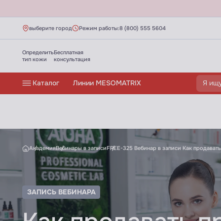
выберите город
Режим работы:
8 (800) 555 5604
Определить
Бесплатная
тип кожи
консультация
Каталог
Линии MESOMATRIX
Как продавать профессиональный уход, 
Академия
Вебинары в записи
FREE-325 Вебинар в записи Как продавать
ЗАПИСЬ ВЕБИНАРА