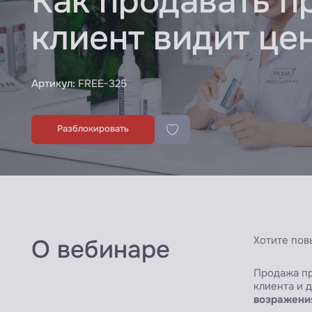
Как продавать п
клиент видит це
Артикул:
FREE-325
Разблокировать
Хотите повы
О вебинаре
Продажа пр
клиента и 
возражения