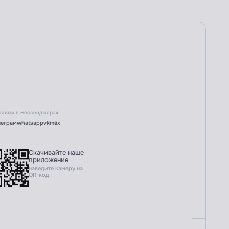
 связи в мессенджерах:
леграм
whatsapp
vk
max
Скачивайте наше
приложение
наведите камеру на
QR-код