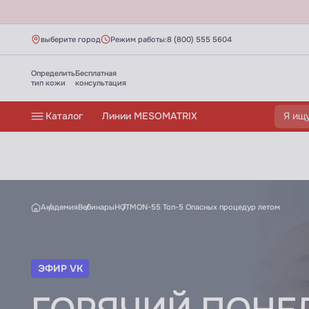
выберите город
Режим работы:
8 (800) 555 5604
Определить
Бесплатная
тип кожи
консультация
Каталог
Линии MESOMATRIX
ГОРЯЧИЙ ПОНЕДЕЛЬНИК Топ-5 Опасных
Академия
Вебинары
HOTMON-55 Топ-5 Опасных процедур летом
ЭФИР VK