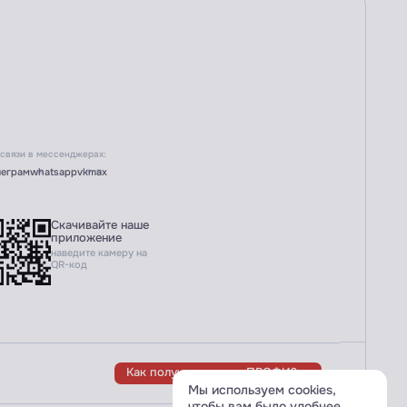
 связи в мессенджерах:
леграм
whatsapp
vk
max
Скачивайте наше
приложение
наведите камеру на
QR-код
Как получить статус ПРОФИ?
Мы используем cookies,
чтобы вам было удобнее