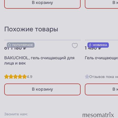
В корзину
В 
Похожие товары
Узнать цены для ПРОФИ
Узнать цены 
ПОПУЛЯРНОЕ
НОВИНКА
от 1 180 ₽
1 490 ₽
BAKUCHIOL, гель очищающий для
Гель очищающи
лица и век
4.9
Отзывов пока н
В корзину
В 
Звоните нам: