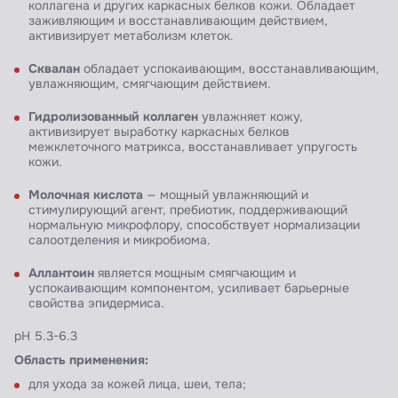
коллагена и других каркасных белков кожи. Обладает
заживляющим и восстанавливающим действием,
активизирует метаболизм клеток.
С
квалан
обладает успокаивающим, восстанавливающим,
увлажняющим, смягчающим действием.
Г
идролизованный коллаген
увлажняет кожу,
активизирует выработку каркасных белков
межклеточного матрикса, восстанавливает упругость
кожи.
Молочная кислота
— мощный увлажняющий и
стимулирующий агент, пребиотик, поддерживающий
нормальную микрофлору, способствует нормализации
салоотделения и микробиома.
А
ллантоин
является мощным смягчающим и
успокаивающим компонентом, усиливает барьерные
свойства эпидермиса.
pH 5.3-6.3
Область применения:
для ухода за кожей лица, шеи, тела;