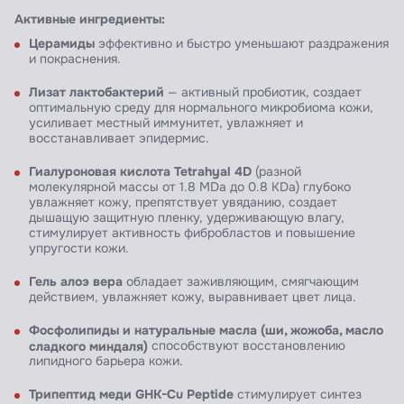
Активные ингредиенты:
Церамиды
эффективно и быстро уменьшают раздражения
и покраснения.
Лизат
лактобактерий
— активный пробиотик, создает
оптимальную среду для нормального микробиома кожи,
усиливает местный иммунитет, увлажняет и
восстанавливает эпидермис.
Гиалуроновая
кислота
Tetrahyal
4D
(разной
молекулярной массы от 1.8 MDa до 0.8 KDa) глубоко
увлажняет кожу, препятствует увяданию, создает
дышащую защитную пленку, удерживающую влагу,
стимулирует активность фибробластов и повышение
упругости кожи.
Гель алоэ вера
обладает заживляющим, смягчающим
действием, увлажняет кожу, выравнивает цвет лица.
Ф
осфолипиды
и натуральные масла (ши, жожоба, масло
сладкого миндаля)
способствуют восстановлению
липидного барьера кожи.
Т
рипептид
меди
GHK-
Cu
Peptide
стимулирует синтез