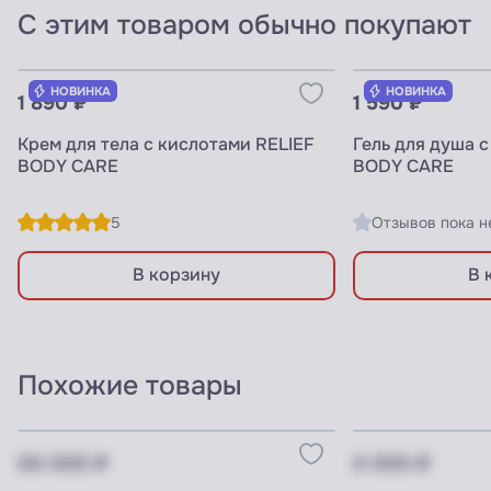
С этим товаром обычно покупают
Узнать цены для ПРОФИ
Узнать цены 
НОВИНКА
НОВИНКА
1 890 ₽
1 590 ₽
Крем для тела с кислотами RELIEF
Гель для душа 
BODY CARE
BODY CARE
5
Отзывов пока н
В корзину
В 
Похожие товары
Цену видят ПРОФИ
Цену видят П
XX XXX ₽
X XXX ₽