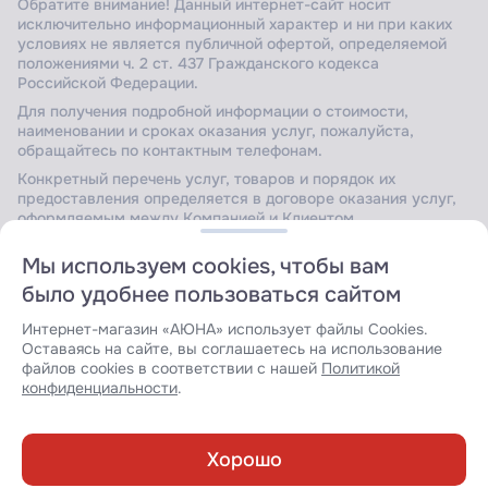
Обратите внимание! Данный интернет-сайт носит
исключительно информационный характер и ни при каких
условиях не является публичной офертой, определяемой
положениями ч. 2 ст. 437 Гражданского кодекса
Российской Федерации.
Для получения подробной информации о стоимости,
наименовании и сроках оказания услуг, пожалуйста,
обращайтесь по контактным телефонам.
Конкретный перечень услуг, товаров и порядок их
предоставления определяется в договоре оказания услуг,
оформляемым между Компанией и Клиентом.
Мы используем cookies, чтобы вам
было удобнее пользоваться сайтом
Сайт защищен Yandex SmartCaptcha.
Уведомление об
условиях обработки данных сервисом
.
Интернет-магазин «АЮНА» использует файлы Cookies.
Оставаясь на сайте, вы соглашаетесь на использование
файлов cookies в соответствии с нашей
Политикой
конфиденциальности
.
Разработка сайта:
Хорошо