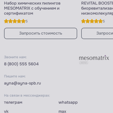
Набор химических пилингов
REVITAL BOOSTE
MESOMATRIX с обучением и
биоревитализан
сертификатом
низкомолекуля
кислотой, 50 м
5
5
Запросить стоимость
Запроси
Звоните нам:
8 (800) 555 5604
Пишите нам:
ayna@ayna-spb.ru
На связи в мессенджерах:
телеграм
whatsapp
vk
max