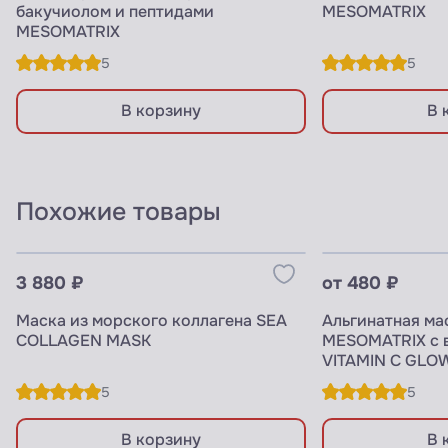
бакучиолом и пептидами
MESOMATRIX
MESOMATRIX
5
5
В корзину
В 
Похожие товары
Узнать цены для ПРОФИ
Узнать цены 
3 880 ₽
от 480 ₽
Маска из морского коллагена SEA
Альгинатная ма
COLLAGEN MASK
MESOMATRIX с 
VITAMIN C GLO
5
5
В корзину
В 