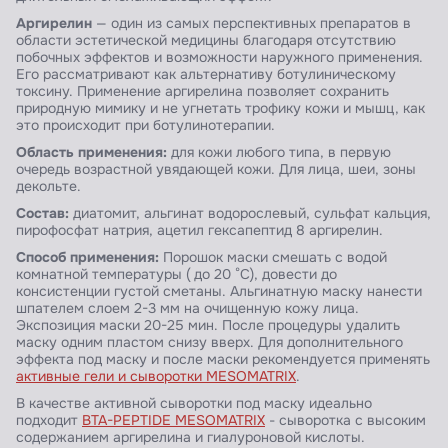
Аргирелин
— один из самых перспективных препаратов в
области эстетической медицины благодаря отсутствию
побочных эффектов и возможности наружного применения.
Его рассматривают как альтернативу ботулиническому
токсину. Применение аргирелина позволяет сохранить
природную мимику и не угнетать трофику кожи и мышц, как
это происходит при ботулинотерапии.
Область применения:
для кожи любого типа, в первую
очередь возрастной увядающей кожи. Для лица, шеи, зоны
декольте.
Состав:
диатомит, альгинат водорослевый, сульфат кальция,
пирофосфат натрия, ацетил гексапептид 8 аргирелин.
Способ применения:
Порошок маски смешать с водой
комнатной температуры ( до 20 °С), довести до
консистенции густой сметаны. Альгинатную маску нанести
шпателем слоем 2-3 мм на очищенную кожу лица.
Экспозиция маски 20-25 мин. После процедуры удалить
маску одним пластом снизу вверх. Для дополнительного
эффекта под маску и после маски рекомендуется применять
активные гели и сыворотки MESOMATRIX
.
В качестве активной сыворотки под маску идеально
подходит
BTA-PEPTIDE MESOMATRIX
- сыворотка с высоким
содержанием аргирелина и гиалуроновой кислоты.