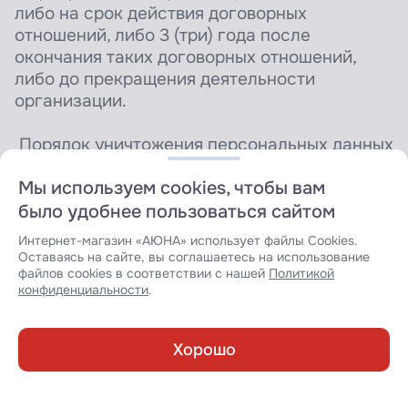
либо на срок действия договорных
отношений, либо 3 (три) года после
окончания таких договорных отношений,
либо до прекращения деятельности
организации.
Порядок уничтожения персональных данных
при достижении цели их обработки или при
Мы используем cookies, чтобы вам
наступлении иных оснований: лицо,
ответственное за обработку персональных
было удобнее пользоваться сайтом
данных, производит уничтожение данных.
Интернет-магазин «АЮНА» использует файлы Cookies.
Оставаясь на сайте, вы соглашаетесь на использование
3.1.1.5. Цель: Ведение кадрового и
файлов cookies в соответствии с нашей
Политикой
конфиденциальности
.
бухгалтерского учета
Категории и перечень обрабатываемых
Хорошо
данных: фамилия, имя, отчество; год
рождения; месяц рождения; дата рождения;
Каталог
Обучение
Корзина
Избранное
Войти
место рождения; семейное положение;