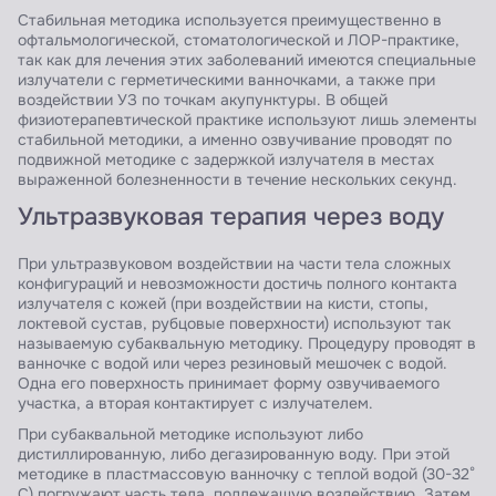
Стабильная методика используется преимущественно в
офтальмологической, стоматологической и ЛОР-практике,
так как для лечения этих заболеваний имеются специальные
излучатели с герметическими ванночками, а также при
воздействии УЗ по точкам акупунктуры. В общей
физиотерапевтической практике используют лишь элементы
стабильной методики, а именно озвучивание проводят по
подвижной методике с задержкой излучателя в местах
выраженной болезненности в течение нескольких секунд.
Ультразвуковая терапия через воду
При ультразвуковом воздействии на части тела сложных
конфигураций и невозможности достичь полного контакта
излучателя с кожей (при воздействии на кисти, стопы,
локтевой сустав, рубцовые поверхности) используют так
называемую субаквальную методику. Процедуру проводят в
ванночке с водой или через резиновый мешочек с водой.
Одна его поверхность принимает форму озвучиваемого
участка, а вторая контактирует с излучателем.
При субаквальной методике используют либо
дистиллированную, либо дегазированную воду. При этой
методике в пластмассовую ванночку с теплой водой (30-32°
С) погружают часть тела, подлежащую воздействию. Затем