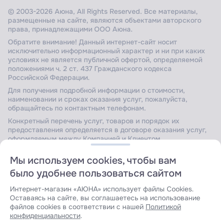
© 2003-2026 Аюна, All Rights Reserved. Все материалы,
размещенные на сайте, являются объектами авторского
права, принадлежащими ООО Аюна.
Обратите внимание! Данный интернет-сайт носит
исключительно информационный характер и ни при каких
условиях не является публичной офертой, определяемой
положениями ч. 2 ст. 437 Гражданского кодекса
Российской Федерации.
Для получения подробной информации о стоимости,
наименовании и сроках оказания услуг, пожалуйста,
обращайтесь по контактным телефонам.
Конкретный перечень услуг, товаров и порядок их
предоставления определяется в договоре оказания услуг,
оформляемым между Компанией и Клиентом.
Мы используем cookies, чтобы вам
было удобнее пользоваться сайтом
Сайт защищен Yandex SmartCaptcha.
Уведомление об
условиях обработки данных сервисом
.
Интернет-магазин «АЮНА» использует файлы Cookies.
Оставаясь на сайте, вы соглашаетесь на использование
файлов cookies в соответствии с нашей
Политикой
конфиденциальности
.