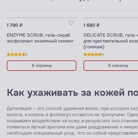
Узнать цены для ПРОФИ
Узнать цены для ПРОФИ
1 790 ₽
1 690 ₽
ENZYME SCRUB, гель-скраб
DELICATE SCRUB, гель-
эксфолиант энзимный пилинг
для чувствительной ко
(гоммаж)
5
5
В корзину
В корзину
Как ухаживать за кожей п
Депиляция — это способ удаления волос, при котором зат
волоса, а корень и фолликул остаются не тронутыми. Од
оказываем воздействие на кожу, в результате она станов
появиться лёгкая эритема или даже раздражение и микр
необходим специальный уход. Что он собой представляет