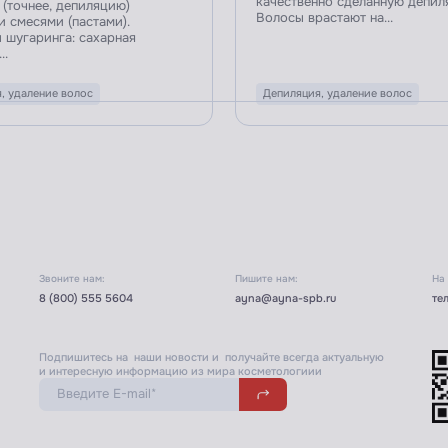
качественно сделанную депил
(точнее, депиляцию)
Волосы врастают на...
 смесями (пастами).
 шугаринга: сахарная
..
, удаление волос
Депиляция, удаление волос
Звоните нам:
Пишите нам:
На
8 (800) 555 5604
ayna@ayna-spb.ru
те
Подпишитесь на наши новости и получайте всегда актуальную
и интересную информацию из мира косметологиии