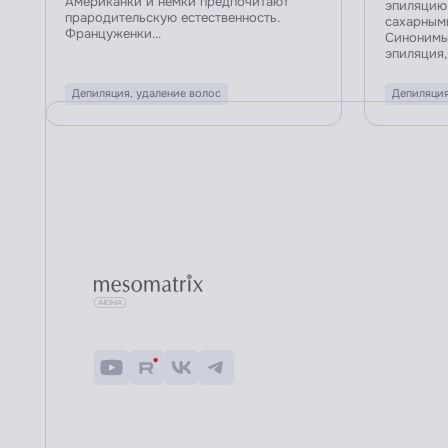
Американки и немки предпочитают
эпиляцию 
прародительскую естественность.
сахарными
Француженки...
Синонимы
эпиляция,.
Депиляция, удаление волос
Депиляция