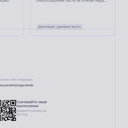
яцию.
смолоподобная паста на основе мёда....
Депиляция, удаление волос
 связи в мессенджерах:
леграм
whatsapp
vk
max
Скачивайте наше
приложение
наведите камеру на
QR-код