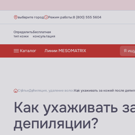
выберите город
Режим работы:
8 (800) 555 5604
Определить
Бесплатная
тип кожи
консультация
Каталог
Линии MESOMATRIX
Статьи
Депиляция, удаление волос
Как ухаживать за кожей после депи
Как ухаживать з
депиляции?