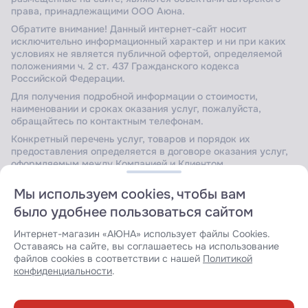
права, принадлежащими ООО Аюна.
Обратите внимание! Данный интернет-сайт носит
исключительно информационный характер и ни при каких
условиях не является публичной офертой, определяемой
положениями ч. 2 ст. 437 Гражданского кодекса
Российской Федерации.
Для получения подробной информации о стоимости,
наименовании и сроках оказания услуг, пожалуйста,
обращайтесь по контактным телефонам.
Конкретный перечень услуг, товаров и порядок их
предоставления определяется в договоре оказания услуг,
оформляемым между Компанией и Клиентом.
Мы используем cookies, чтобы вам
было удобнее пользоваться сайтом
Сайт защищен Yandex SmartCaptcha.
Уведомление об
условиях обработки данных сервисом
.
Интернет-магазин «АЮНА» использует файлы Cookies.
Оставаясь на сайте, вы соглашаетесь на использование
файлов cookies в соответствии с нашей
Политикой
конфиденциальности
.
Разработка сайта: