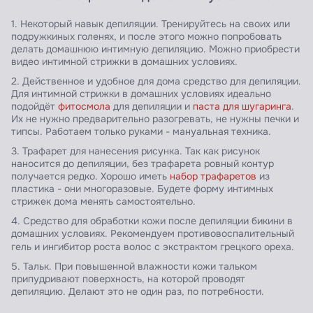
1. Некоторый навык депиляции. Тренируйтесь на своих или
подружкиных голенях, и после этого можно попробовать
делать домашнюю интимную депиляцию. Можно приобрести
видео интимной стрижки в домашних условиях.
2. Действенное и удобное для дома средство для депиляции.
Для интимной стрижки в домашних условиях идеально
подойдёт
фитосмола
для депиляции и
паста для шугаринга
.
Их не нужно предварительно разогревать, не нужны печки и
типсы. Работаем только руками - мануальная техника.
3. Трафарет для нанесения рисунка. Так как рисунок
наносится до депиляции, без трафарета ровный контур
получается редко. Хорошо иметь
набор трафаретов
из
пластика - они многоразовые. Будете форму интимных
стрижек дома менять самостоятельно.
4. Средство для обработки кожи после депиляции бикини в
домашних условиях. Рекомендуем противовоспалительный
гель
и ингибитор роста волос с экстрактом грецкого ореха.
5. Тальк. При повышенной влажности кожи тальком
припудривают поверхность, на которой проводят
депиляцию. Делают это не один раз, по потребности.