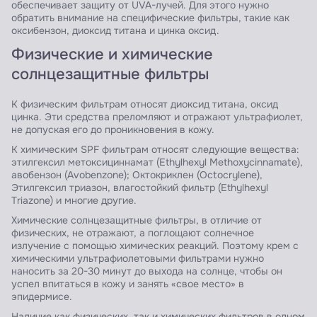
обеспечивает защиту от UVA-лучей. Для этого нужно
обратить внимание на специфические фильтры, такие как
оксибензон, диоксид титана и цинка оксид.
Физические и химические
солнцезащитные фильтры
К физическим фильтрам относят диоксид титана, оксид
цинка. Эти средства преломляют и отражают ультрафиолет,
не допуская его до проникновения в кожу.
К химическим SPF фильтрам относят следующие вещества:
этилгексил метоксициннамат (Ethylhexyl Methoxycinnamate),
авобензон (Avobenzone); Октокриклен (Octocrylene),
Этилгексил триазон, влагостойкий фильтр (Ethylhexyl
Triazone) и многие другие.
Химические солнцезащитные фильтры, в отличие от
физических, не отражают, а поглощают солнечное
излучение с помощью химических реакций. Поэтому крем с
химическими ультрафиолетовыми фильтрами нужно
наносить за 20-30 минут до выхода на солнце, чтобы он
успел впитаться в кожу и занять «свое место» в
эпидермисе.
Наличие как физических, так и химических фильтров в одном