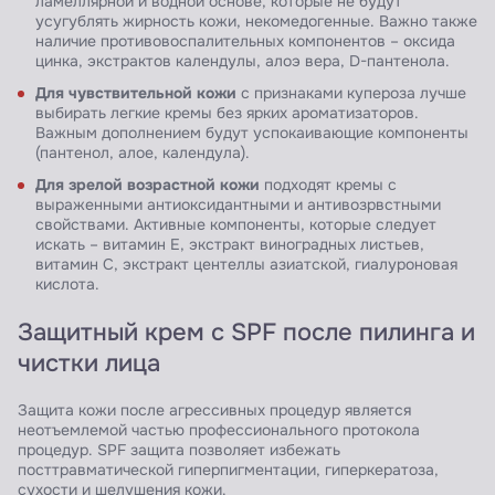
ламеллярной и водной основе, которые не будут
усугублять жирность кожи, некомедогенные. Важно также
наличие противовоспалительных компонентов – оксида
цинка, экстрактов календулы, алоэ вера, D-пантенола.
Для чувствительной кожи
с признаками купероза лучше
выбирать легкие кремы без ярких ароматизаторов.
Важным дополнением будут успокаивающие компоненты
(пантенол, алое, календула).
Для зрелой возрастной кожи
подходят кремы с
выраженными антиоксидантными и антивозрвстными
свойствами. Активные компоненты, которые следует
искать – витамин Е, экстракт виноградных листьев,
витамин С, экстракт центеллы азиатской, гиалуроновая
кислота.
Защитный крем с SPF после пилинга и
чистки лица
Защита кожи после агрессивных процедур является
неотъемлемой частью профессионального протокола
процедур. SPF защита позволяет избежать
посттравматической гиперпигментации, гиперкератоза,
сухости и шелушения кожи.