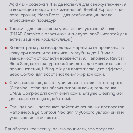
Acid 4D - содержит 4 вида молекул для сверхувлажнения
и коррекции возрастных изменений, Revital Express - для
регенерации; Meso Frost - для реабилитации после
агрессивных процедур.
Тоники - для повышения увлажнения уставшей кожи
(DMAE Complex c эластином и гиалуроновой кислотой для
активизации микроциркуляции).
Концентраты для мезороллера - препараты проникают в
кожу при помощи тонких игл на глубину до 1-3 мм в
зависимости от области воздействия. Например, Revital
Bio с 3 видами гиалуроновой кислоты для максимального
проникновения, Lifting Mix для подтягивающего эффекта,
Sebo Control для восстановления жирной кожи.
Очищающие средства - усиливают эффект от сывороток
(Cleaning Lotion для обезжиривания кожи; гель-пенка
DMAE Complex для смягчения кожи; Enzyme Cleaning Gel
для разрыхляющего действия).
Гель для век - дополняет действие основных препаратов.
Например, Eye Contour Neo для глубокого увлажнения и
уменьшения отечности.
Приобретая косметику, важно понимать, что средства