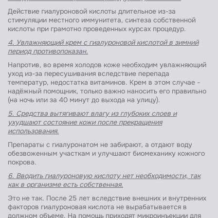
Действие гиалуроновой кислоты длительное из-за
стимуляции местного иммунитета, синтеза собственной
кислоты при грамотно проведенных курсах процедур.
4. Увлажняющий крем с гиалуроновой кислотой в зимний
период противопоказан.
Напротив, во время холодов коже необходим увлажняющий
уход из-за пересушивания вследствие перепада
температур, недостатка витаминов. Крем в этом случае -
надёжный помощник, только важно наносить его правильно
(на ночь или за 40 минут до выхода на улицу).
5. Средства вытягивают влагу из глубоких слоев и
ухудшают состояние кожи после прекращения
использования.
Препараты с гиалуронатом не забирают, а отдают воду
обезвоженным участкам и улучшают биомеханику кожного
покрова.
6. Вводить гиалуроновую кислоту нет необходимости, так
как в организме есть собственная.
Это не так. После 25 лет вследствие внешних и внутренних
факторов гиалуроновая кислота не вырабатывается в
должном объеме. На помощь приходят микроинъекции для