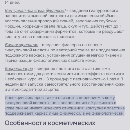
14 дней.
Контурная пластика (филлеры)
- введение гиалуронового
наполнителя высокой плотности для изменения объёмов,
восстановления пропорций тканей, заполнения глубоких
морщин, коррекции овала лица, скул и губ. Действуют до 1
года за счёт содержания ферментов, которые не разрушают
кислоту из-за специальных сшивок.
Биоармирование
- введение филлеров на основе
гиалуроновой кислоты по векторной схеме для поддержания
подкожного каркаса, устранения опущения мягких тканей и
гармонизации физиологических свойств кожи.
Биорепарация
- введение плотного геля с активными
компонентами для достижения истинного эффекта лифтинга.
Необходим курс из 1-3 процедур с периодичностью 1 раз в 3
недели для запуска самостоятельного восстановления кожи
и антиоксидантной защиты.
Инъекции филлеров также связаны с введением в кожу
гиалуроновой кислоты, но к восполнению её дефицита в
коже они не имеют никакого отношения: контурная пластика
поддерживает каркас лица физически, а не физиологически.
Особенности косметических