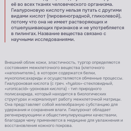
её во всех тканях человеческого организма.
Гиалуроновую кислоту нельзя путать с другими
видами кислот (пировиноградной, гликолевой),
потому что она не имеет растворяющих и
отшелушивающих признаков и не употребляется
в пилингах. Название вещества связано с
научными исследованиями.
Внешний облик кожи, эластичность, тургор определяются
состоянием межклеточного вещества (клеточного
«наполнителя»), в котором содержатся белки,
мукополисахариды и осуществляются обменные процессы.
Гиалуроновая кислота (с греч. «hyalos»-стекловидный,
«uronicacid»-уроновая кислота) - тип природного
полисахарида, который находится в биологических
структурах и нормализует работу межклеточной матрицы.
Она представляет собой желеобразную субстанцию для
удержания и сохранения влаги. Гиалуронат обладает
регенерирующими и общестимулирующими качествами,
благодаря чему применяется в медицине для увлажнения и
восстановления кожного покрова.