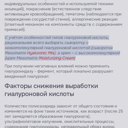
индивидуальных особенностей и используемой техники
инъекций), покраснение (естественное следствие
активизации кровообращения), гематомы (наблюдаются при
повреждении сосудистой стенки), аллергические реакции
(ответный механизм на компоненты средств с содержанием
примесей).
С учётом особенностей типов гиалуроновой кислоты,
рациональнее всего выбирать сыворотку с
низкомолекулярной гиалуроновой кислотой (сыворотка
Mesomatrix
Hyaluronic Mix
), а крем – с высокомолекулярной
(крем Mesomatrix
Moisturizing Cream
)
При получении негативных влияний можно применить
гиалуронидазу - фермент, который локально разрушает
введенный гиалуронат.
Факторы снижения выработки
гиалуроновой кислоты
Количество полисахарида зависит от общего состояния и
изменяется на фоне таких источников, как возраст (после 25
лет замедляется образование гиалуроната),
ультрафиолетовое излучение, окислительные процессы,
содержание гиалуронидазы, неправильный образ жизни,