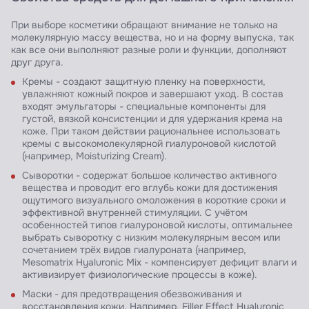
При выборе косметики обращают внимание не только на
молекулярную массу вещества, но и на форму выпуска, так
как все они выполняют разные роли и функции, дополняют
друг друга.
Кремы - создают защитную пленку на поверхности,
увлажняют кожный покров и завершают уход. В состав
входят эмульгаторы - специальные компоненты для
густой, вязкой консистенции и для удержания крема на
коже. При таком действии рациональнее использовать
кремы с высокомолекулярной гиалуроновой кислотой
(например, Moisturizing Cream).
Сыворотки - содержат большое количество активного
вещества и проводит его вглубь кожи для достижения
ощутимого визуального омоложения в короткие сроки и
эффективной внутренней стимуляции. С учётом
особенностей типов гиалуроновой кислоты, оптимальнее
выбрать сыворотку с низким молекулярным весом или
сочетанием трёх видов гиалуроната (например,
Mesomatrix Hyaluronic Mix - компенсирует дефицит влаги и
активизирует физиологические процессы в коже).
Маски - для предотвращения обезвоживания и
восстановления кожи. Например, Filler Effect Hyaluronic