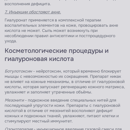
восполнения дефицита.
7. Инъекции обостряют акне.
Гиалуронат применяется в комплексной терапии
воспалительных элементов на коже, провоцировать акне
кислота не может. Сыпь может возникнуть при
несоблюдении правил антисептики и постпроцедурного
ухода.
Косметологические процедуры и
гиалуроновая кислота
Ботулотоксин
- нейротоксин, который временно блокирует
мышцы с невозможностью их сокращения. Препарат никак
не влияет на кожные механизмы, в отличие от гиалуроновой
кислоты, которая запускает регенерацию кожного матрикса,
увлажняет и заполняет утраченные объёмы.
Мезонити
- подкожное введение специальных нитей для
последующей упругости кожи. Препараты с гиалуроновой
кислотой в отличие от мезонитей восполняют дефицит
кожных и подкожных тканей, увлажняют, питают клетки и
стимулируют местный иммунитет.
Озонотерапия
- инъекционное введение газовой смеси для