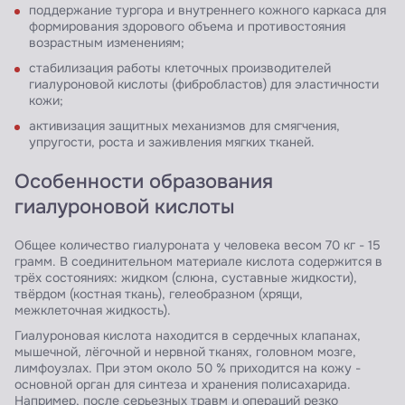
поддержание тургора и внутреннего кожного каркаса для
формирования здорового объема и противостояния
возрастным изменениям;
стабилизация работы клеточных производителей
гиалуроновой кислоты (фибробластов) для эластичности
кожи;
активизация защитных механизмов для смягчения,
упругости, роста и заживления мягких тканей.
Особенности образования
гиалуроновой кислоты
Общее количество гиалуроната у человека весом 70 кг - 15
грамм. В соединительном материале кислота содержится в
трёх состояниях: жидком (слюна, суставные жидкости),
твёрдом (костная ткань), гелеобразном (хрящи,
межклеточная жидкость).
Гиалуроновая кислота находится в сердечных клапанах,
мышечной, лёгочной и нервной тканях, головном мозге,
лимфоузлах. При этом около 50 % приходится на кожу -
основной орган для синтеза и хранения полисахарида.
Например, после серьезных травм и операций резко