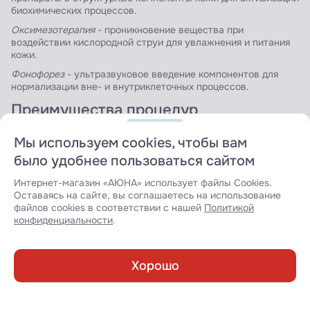
биохимических процессов.
Оксимезотерапия
- проникновение вещества при
воздействии кислородной струи для увлажнения и питания
кожи.
Фонофорез
- ультразвуковое введение компонентов для
нормализации вне- и внутриклеточных процессов.
Преимущества процедур
Безопасность - современные методы получения и очистки
Мы используем cookies, чтобы вам
исключают токсичное действие на организм.
было удобнее пользоваться сайтом
Длительный эффект для разных зон воздействия.
Интернет-магазин «АЮНА» использует файлы Cookies.
Всесезонность.
Оставаясь на сайте, вы соглашаетесь на использование
файлов cookies в соответствии с нашей
Политикой
Универсальность.
конфиденциальности
.
Недостатки: болезненность при инъекционном введении,
курсовая методика для поддержания результата, риск
аллергических реакций.
Хорошо
Выводы
Каталог
Обучение
Корзина
Избранное
Войти