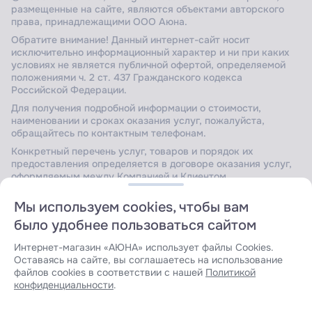
размещенные на сайте, являются объектами авторского
права, принадлежащими ООО Аюна.
Обратите внимание! Данный интернет-сайт носит
исключительно информационный характер и ни при каких
условиях не является публичной офертой, определяемой
положениями ч. 2 ст. 437 Гражданского кодекса
Российской Федерации.
Для получения подробной информации о стоимости,
наименовании и сроках оказания услуг, пожалуйста,
обращайтесь по контактным телефонам.
Конкретный перечень услуг, товаров и порядок их
предоставления определяется в договоре оказания услуг,
оформляемым между Компанией и Клиентом.
Мы используем cookies, чтобы вам
было удобнее пользоваться сайтом
Сайт защищен Yandex SmartCaptcha.
Уведомление об
условиях обработки данных сервисом
.
Интернет-магазин «АЮНА» использует файлы Cookies.
Оставаясь на сайте, вы соглашаетесь на использование
файлов cookies в соответствии с нашей
Политикой
конфиденциальности
.
Разработка сайта: