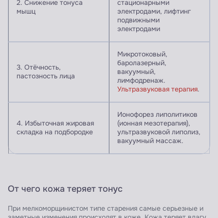
2. Снижение тонуса
стационарными
мышц
электродами, лифтинг
подвижными
электродами
Микротоковый,
баролазерный,
3. Отёчность,
вакуумный,
пастозность лица
лимфодренаж.
Ультразвуковая терапия
.
Ионофорез липолитиков
4. Избыточная жировая
(ионная мезотерапия),
складка на подбородке
ультразвуковой липолиз,
вакуумный массаж.
От чего кожа теряет тонус
При мелкоморщинистом типе старения самые серьезные и
заметные изменения происходят в коже. Кожа теряет влагу