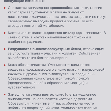
следующие изменения:
кровоснабжение
Снижается капиллярное
кожи, многие
капилляры запустевают. Клетки не получают
достаточного количества питательных веществ и не могут
своевременно выводить продукты обмена. То есть,
страдает клеточный метаболизм.
недостаток кислорода
Клетки испытывают
– гипоксию. В
связи с этим в клетках накапливаются токсины и
свободные радикалы.
Разрушаются высокомолекулярные белки
, отвечающие
за упругость ткани – эластин и коллаген. Собственная
выработка таких белков замедлена.
Кожа обезвоживается. Уменьшается количество
гиалуроновой
вещества, удерживающего в коже влагу –
кислоты
и других высокомолекулярных соединений.
Обезвоженная кожа становится тонкой, ломкой
(предрасположенной к образованию морщин) и
чувствительной.
смена клеток
Замедляется
кожи. Клетки медленнее
обновляются, накапливаются клетки с дефектами.
Образуются пигментные пятна, особенно на месте
небольших повреждений кожи. Усиливаются явления