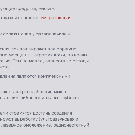
ующие средства, массаж.
ствующих средств,
микротоковая,
нзимный пилинг, механическая и
ская, так как выраженная морщина
 дне морщины – атрофия кожи, по краям
анью. Тем не менее, аппаратные методы
асто.
явления являются комплексными
авлены на расслабление мышц,
асывание фиброзной ткани, глубокое
ами стремятся достичь создания
лируют выработку (ультразвуковая и
е лазерное омоложение, радиочастотный