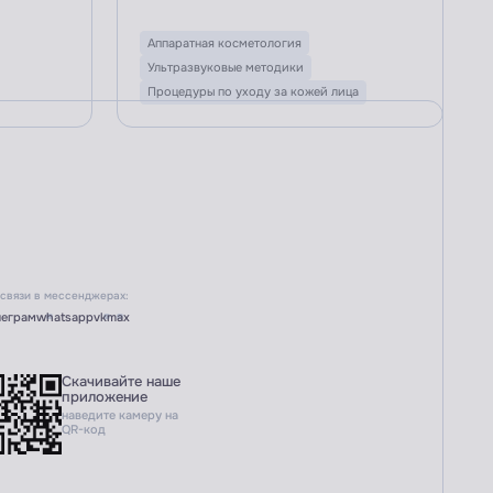
Аппаратная косметология
Ультразвуковые методики
Процедуры по уходу за кожей лица
 связи в мессенджерах:
леграм
whatsapp
vk
max
Скачивайте наше
приложение
наведите камеру на
QR-код