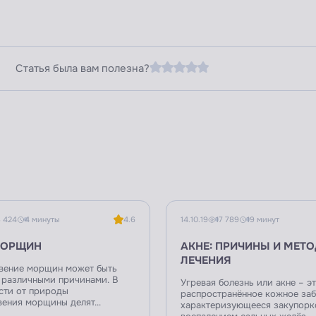
Статья была вам полезна?
 424
4 минуты
4.6
14.10.19
17 789
19 минут
МОРЩИН
АКНЕ: ПРИЧИНЫ И МЕТ
ЛЕЧЕНИЯ
вение морщин может быть
 различными причинами. В
Угревая болезнь или акне – э
сти от природы
распространённое кожное заб
ения морщины делят...
характеризующееся закупорк