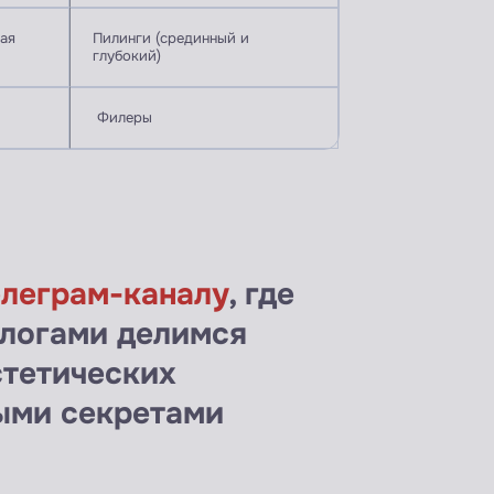
ая
Пилинги (срединный и
глубокий)
Филеры
елеграм-каналу
, где
ологами делимся
стетических
ыми секретами