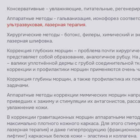
Консервативные - увлажняющие, питательные, регенерир
Аппаратные методы - гальванизация, ионофорез соответ
ультразвуковая, лазерная терапия
.
Хирургические методы - ботокс, филеры, химический и э
лазерная шлифовка.
Коррекция глубоких морщин – проблема почти хирургиче
представляет собой образование, аналогичное рубцу. На
– валики уплотнённой дермы с грубой соединительной тк
коррекции и профилактики морщин применяются очень ч
Коррекция глубины морщин, а также профилактика их по
задачами.
Аппаратные методы коррекции мимических морщин напр
приведших к зажиму и стимуляции их антагонистов, расс
увлажнение кожи.
В коррекции гравитационных морщин аппаратными метод
максимально плотного кожного каркаса. Для этого стиму
лазерная терапия) и даже гиперпродукцию (фракционно
лифтинг) каркасных белков кожи – эластина и коллагена.