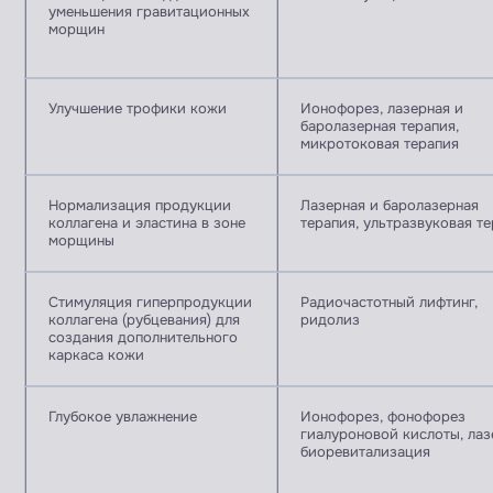
уменьшения гравитационных
морщин
Улучшение трофики кожи
Ионофорез, лазерная и
баролазерная терапия,
микротоковая терапия
Нормализация продукции
Лазерная и баролазерная
коллагена и эластина в зоне
терапия, ультразвуковая т
морщины
Стимуляция гиперпродукции
Радиочастотный лифтинг,
коллагена (рубцевания) для
ридолиз
создания дополнительного
каркаса кожи
Глубокое увлажнение
Ионофорез, фонофорез
гиалуроновой кислоты, лаз
биоревитализация