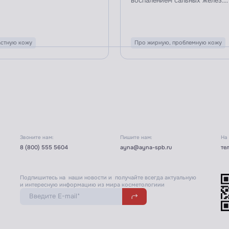
воспалением сальных желёз....
стную кожу
Про жирную, проблемную кожу
Звоните нам:
Пишите нам:
На
8 (800) 555 5604
ayna@ayna-spb.ru
те
Подпишитесь на наши новости и получайте всегда актуальную
и интересную информацию из мира косметологиии