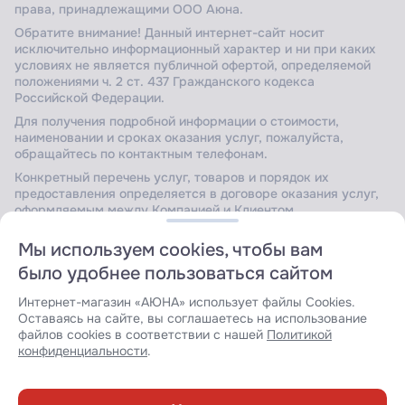
права, принадлежащими ООО Аюна.
Обратите внимание! Данный интернет-сайт носит
исключительно информационный характер и ни при каких
условиях не является публичной офертой, определяемой
положениями ч. 2 ст. 437 Гражданского кодекса
Российской Федерации.
Для получения подробной информации о стоимости,
наименовании и сроках оказания услуг, пожалуйста,
обращайтесь по контактным телефонам.
Конкретный перечень услуг, товаров и порядок их
предоставления определяется в договоре оказания услуг,
оформляемым между Компанией и Клиентом.
Мы используем cookies, чтобы вам
было удобнее пользоваться сайтом
Сайт защищен Yandex SmartCaptcha.
Уведомление об
условиях обработки данных сервисом
.
Интернет-магазин «АЮНА» использует файлы Cookies.
Оставаясь на сайте, вы соглашаетесь на использование
файлов cookies в соответствии с нашей
Политикой
конфиденциальности
.
Разработка сайта: