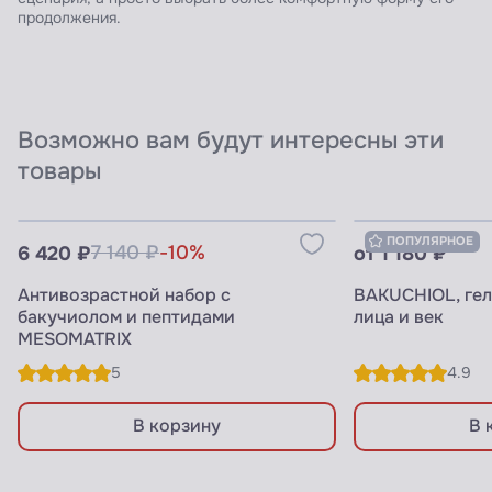
продолжения.
Возможно вам будут интересны эти
товары
Узнать цены для ПРОФИ
Узнать цены 
ПОПУЛЯРНОЕ
6 420 ₽
7 140 ₽
-10%
от 1 180 ₽
Антивозрастной набор с
BAKUCHIOL, ге
бакучиолом и пептидами
лица и век
MESOMATRIX
5
4.9
В корзину
В 