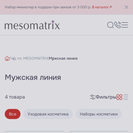
Набор миниатюр в подарок при заказе от 3 000 р.
В каталог
Гид по MESOMATRIX
Мужская линия
Мужская линия
Мужская линия косметики 
4 товара
Фильтры
Все
Уходовая косметика
Наборы косметики
Узнать цены для ПРОФИ
Узнать цены для ПРОФИ